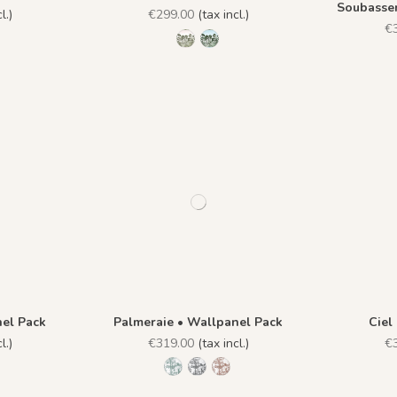
Soubasse
l.)
€299.00
(tax incl.)
€
arth Tones
 - Moonlight
R031 - Rosée du Matin
R030 - Vert Forêt
el Pack
Palmeraie • Wallpanel Pack
Ciel
l.)
€319.00
(tax incl.)
€
urel
 Patine
03 - Grisaille
R035 - Fern Green
R033 - Greyness
R034 - Old Brown