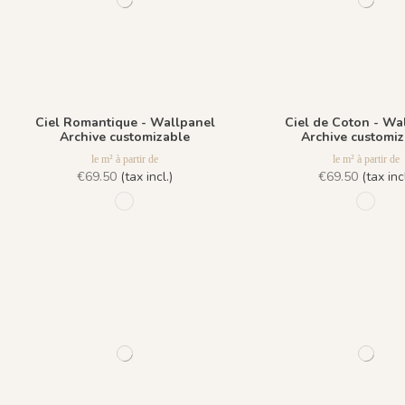
Ciel Romantique - Wallpanel
Ciel de Coton - Wa
Archive customizable
Archive customi
le m² à partir de
le m² à partir de
€69.50
(tax incl.)
€69.50
(tax incl
1088 - Bleu Céruléen
1087 -