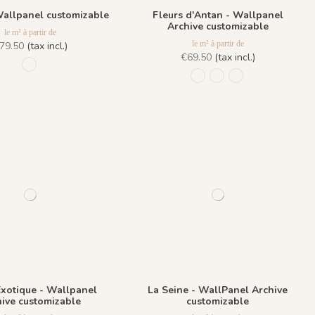
Wallpanel customizable
Fleurs d'Antan - Wallpanel
Archive customizable
le m² à partir de
le m² à partir de
79.50
(tax incl.)
€69.50
(tax incl.)
958 Lichen
977 Beige de Chypre
978 Noir de Jais
979 Bleu Outrem
Exotique - Wallpanel
La Seine - WallPanel Archive
ive customizable
customizable