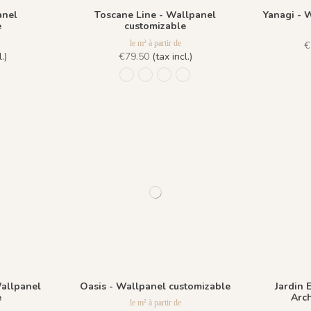
anel
Toscane Line - Wallpanel
Yanagi - 
e
customizable
le m² à partir de
€
.)
€79.50
(tax incl.)
uartz
rt Forêt
4 Ocre Jaune
922 Encre de Chine
942 Brique
943 Emeraude
971 Bleu Encre
allpanel
Oasis - Wallpanel customizable
Jardin 
e
Arch
le m² à partir de