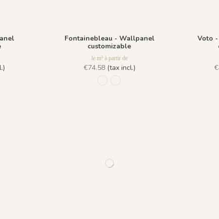
anel
Fontainebleau - Wallpanel
Voto -
e
customizable
le m² à partir de
.)
€74.58
(tax incl.)
€
 Ciel
Sable
926 Grisaille
928 Printemps