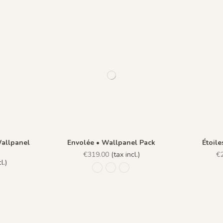
Wallpanel
Envolée • Wallpanel Pack
Étoil
€319.00
(tax incl.)
€
l.)
R018 - Bleu Perle - Fond Grisaille
R017 - Encre Bleue
R042 - Terre de Sienne - Fond G
u de Minuit
 Gris Bleuté
11 - Papier Vergé