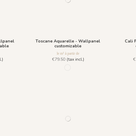
llpanel
Toscane Aquarelle - Wallpanel
Cali 
zable
customizable
le m² à partir de
.)
€79.50
(tax incl.)
€
 Flanelle
1034 - Primavera