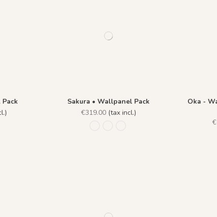
 Pack
Sakura • Wallpanel Pack
Oka - Wa
l.)
€319.00
(tax incl.)
€
eige Sable
 - Vert Palmier
R038 - Blanc
R036 - Bleu Ciel
R037 - Bleu Foncé