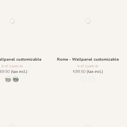
llpanel customizable
Rome - Wallpanel customizable
le m² à partir de
le m² à partir de
69.50
(tax incl.)
€89.50
(tax incl.)
R031 - Rosée du Matin
R030 - Vert Forêt
1089 - Antique
1090 Il Giardino