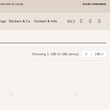
ocessed as usual,
Accès revendeur
ings
Stickers & Co.
Contact & Info
EN
Showing 1-186 of 186 item(s)
186