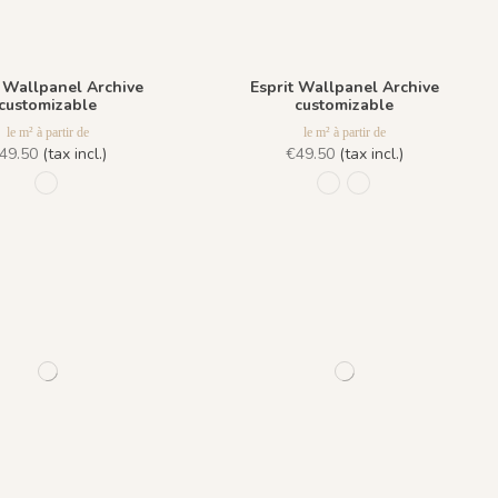
 Wallpanel Archive
Esprit Wallpanel Archive
customizable
customizable
le m² à partir de
le m² à partir de
49.50
(tax incl.)
€49.50
(tax incl.)
980 Multicolor
981 Blue Galaxy
982 Sand Mist