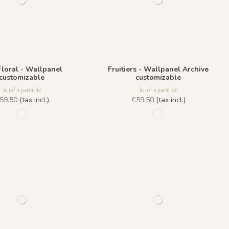
Floral - Wallpanel
Fruitiers - Wallpanel Archive
customizable
customizable
le m² à partir de
le m² à partir de
59.50
(tax incl.)
€59.50
(tax incl.)
1033 - Dark Green
1035 Goldrush