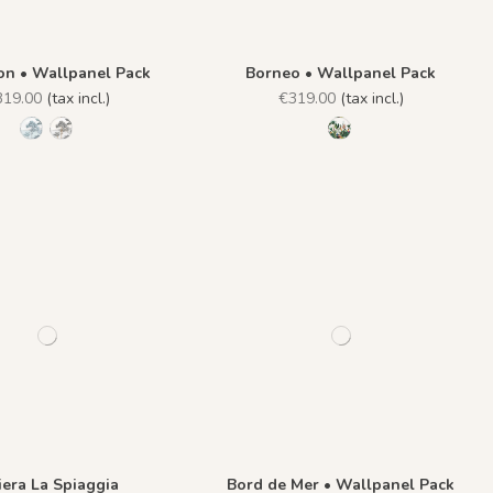
on • Wallpanel Pack
Borneo • Wallpanel Pack
319.00
(tax incl.)
€319.00
(tax incl.)
1142 - Topaze
1143 - Perle
R007 - Tropical Gree
iera La Spiaggia
Bord de Mer • Wallpanel Pack