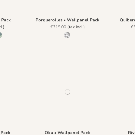
 Pack
Porquerolles • Wallpanel Pack
Quiber
l.)
€319.00
(tax incl.)
€
voire
cre Bleu
 - Rose Orangé
1149 - Vert Grisé
1145 - Gris Phyllade
 Pack
Oka • Wallpanel Pack
Riv