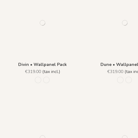
Divin • Wallpanel Pack
Dune • Wallpanel
€319.00
(tax incl.)
€319.00
(tax inc
R039 - Fond Bleu Celestine
R038 - Ligne Bleu Azurite
R028 - B
R029