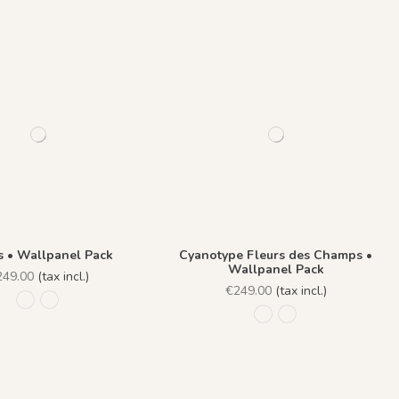
es • Wallpanel Pack
Cyanotype Fleurs des Champs •
Wallpanel Pack
249.00
(tax incl.)
€249.00
(tax incl.)
risaille
R020 - Dark Blue
R019 - Polar White
R016 - Beige Solaire
R015 - Bleu Denim