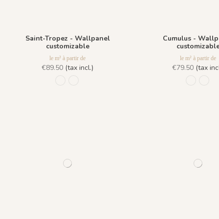
Saint-Tropez - Wallpanel
Cumulus - Wallp
customizable
customizabl
le m² à partir de
le m² à partir de
€89.50
(tax incl.)
€79.50
(tax incl
1015 Grisaille
1016 - Méditerranée
916 Bleu
917 