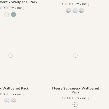
ment • Wallpanel Pack
€319.00
(tax incl.)
319.00
(tax incl.)
R004 - Grisaille
R005 - Bleu Pastel
R006 - Vert Paste
1108 - Soubassement Sabbia
1109 - Soubassement Turchese
 • Wallpanel Pack
Fleurs Sauvages• Wallpanel
Pack
319.00
(tax incl.)
€299.00
(tax incl.)
R009 - Summer Blue
R010 - Sunset Pink
R008 - Parchemin