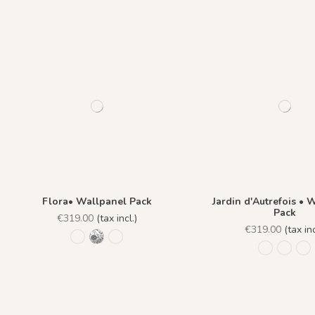
Flora• Wallpanel Pack
Jardin d'Autrefois • 
Pack
€319.00
(tax incl.)
€319.00
(tax inc
R043 - Bleu Antique
R021 - Réglisse
R022 - Rose Antique
R012 - Ble
R032 -
R0