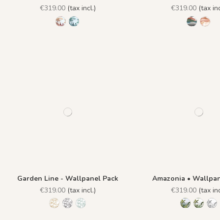
€319.00
(tax incl.)
€319.00
(tax inc
R041 - Été Indien
R040 - Vert Emeraude
R026 - E
R027
Garden Line - Wallpanel Pack
Amazonia • Wallpan
€319.00
(tax incl.)
€319.00
(tax inc
R025 - Camel
R023 - Quartz
R024 - Sauge
R001 - Nat
R002 -
R0