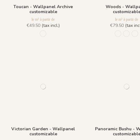
Toucan - Wallpanel Archive
Woods - Wallp
customizable
customizabl
le m² à partir de
le m² à partir de
€49.50
(tax incl.)
€79.50
(tax incl
631 - Vert
962 Gris Q
963 Ve
96
Victorian Garden - Wallpanel
Panoramic Bushu - W
customizable
customizabl