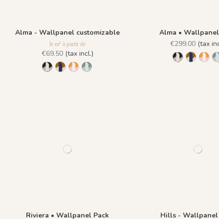
Alma - Wallpanel customizable
Alma • Wallpanel
€299.00
(tax inc
le m² à partir de
€69.50
(tax incl.)
1146 - Noir I
1147 - O
1148
1146 - Noir Ivoire
1147 - Ocre Bleu
1148 - Rose Orangé
1149 - Vert Grisé
Riviera • Wallpanel Pack
Hills - Wallpanel