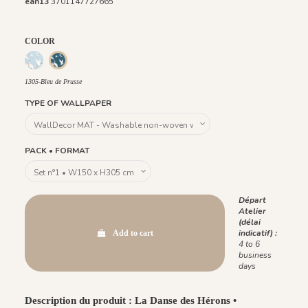
ean13
3701147727665
COLOR
1304 - Bleu Dragée
1305-Bleu de Prusse
1305-Bleu de Prusse
TYPE OF WALLPAPER
PACK • FORMAT
Départ
Atelier
(délai
indicatif) :
Add to cart
4 to 6
business
days
Description du produit : La Danse des Hérons •