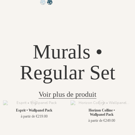
1304 - Bleu Dragée
1305-Bleu de Prusse
Murals •
Regular Set
Voir plus de produit
Esprit • Wallpanel Pack
Horizon Colline •
Wallpanel Pack
à partir de €219.00
à partir de €249.00