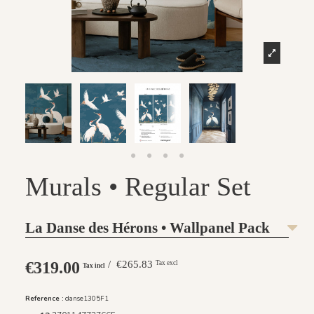
Murals • Regular Set
La Danse des Hérons • Wallpanel Pack
€319.00
/ €265.83
Tax excl
Tax incl
Reference :
danse1305F1