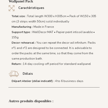
Wallpanel Pack
Caractéristiques
Total size :
Total length W300 x H305cm • Pack of W150 x 305
cm (3 strips width 50cm) sold individually
Manufacturing :
Made in France
Support type :
WallDecor MAT • Papier peint intissé lavable •
155g
Decor rehearsal :
You can repeat the decor ad infinitum. Packs
n°1 and n°2 are designed to be connected. It is advisable to
order the packs at the same time, so that they come from the
same production bath.
Return :
14-day cooling-off period for standard wallpanel
Délais
Départ Atelier (délai indicatif) :
4 to 6 business days
Autres produits disponibles :