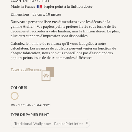
ean13
3701147720390
Made in France
Papier peint à la finition dorée
Dimensions : 53 cm x 10 mètres
Nouveau
:
personnalisez vos dimensions
avec les décors de la
gamme Atelier ! Vos papiers peints préférés livrés sous forme de lés
découpés et raccordés à votre hauteur, sans la finition dorée. De plus,
plusieurs supports d'impression sont disponibles.
Calculez le nombre de rouleaux qu'il vous faut grâce à notre
calculateur. Les nuances de couleurs peuvent varier en fonction de
chaque fabrication, nous ne vous conseillons pas d'associer deux
papiers peints issus de deux commandes différentes.
Tutoriel difference
COLORIS
122 Gris Anthracite Doré
560 - ROULEAU - Bleu foncé doré
103 - ROULEAU - BEIGE DORE
103 - ROULEAU - BEIGE DORE
TYPE DE PAPIER PEINT