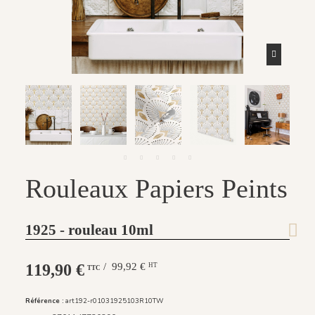
Rouleaux Papiers Peints
1925 - rouleau 10ml
119,90 €
/ 99,92 €
HT
TTC
Référence :
art192-r01031925103R10TW