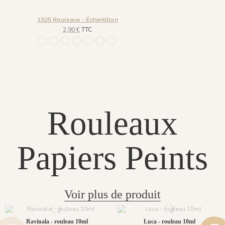
1925 Rouleaux - Échantillon
2,90 €
TTC
103 - ROULEAU - BEIGE DORE
122 Gris Anthracite Doré
560 - ROULEAU - Bleu foncé doré
561 - ROULEAU - Bleu clair doré
563 - ROULEAU - Vert clair doré
1062 - Sable doré
1061 - Rose doré
Rouleaux
Papiers Peints
Voir plus de produit
Ravinala - rouleau 10ml
Luca - rouleau 10ml