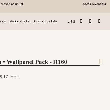
ocessed as usual,
Accès revendeur
ings
Stickers & Co.
Contact & Info
EN
u • Wallpanel Pack - H160
249.17
Tax excl