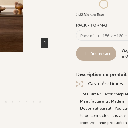
1431 BabyBlue
1430 Burgundy Gold
1433 Ol
1432 Moonless
1432 Moonless Beige
PACK • FORMAT
Dép
Add to cart
ind
Description du produit
Caractéristiques
Total size :
Décor complet 
Manufacturing :
Made in 
Decor rehearsal :
You can
to be connected. It is adv
from the same production 