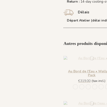
Return :
14-day cooling-o
Délais
Départ Atelier (délai indi
Autres produits disponi
Au Bord de l'Eau • Wall
Pack
€319.00
(tax incl.)
1431 BabyBlue
1430 Burgundy
1432 Moonl
1433 Ol
143