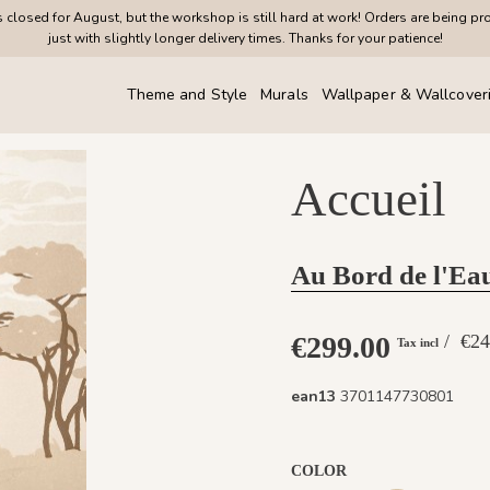
closed for August, but the workshop is still hard at work! Orders are being pr
just with slightly longer delivery times. Thanks for your patience!
Theme and Style
Murals
Wallpaper & Wallcover
Accueil
Au Bord de l'Ea
€299.00
/ €
Tax incl
ean13
3701147730801
COLOR