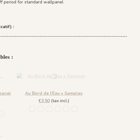
ff period for standard wallpanel
catif) :
bles :
panel
Au Bord de l'Eau • Samples
€3.50
(tax incl.)
1431 BabyBlue
1430 Burgundy Gold
1432 Moonless Beige
1433 Olive Green
1434 Teal Blue
1435 Warm Brown
 Gold
ess Beige
ive Green
4 Teal Blue
1435 Warm Brown