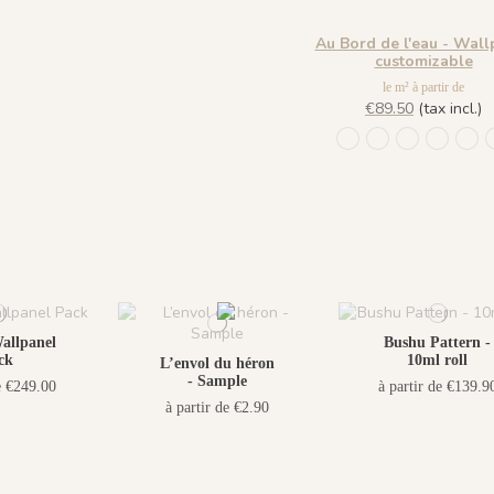
Au Bord de l'eau - Wall
customizable
le m² à partir de
€89.50
(tax incl.)
1431 BabyBlue
1430 Burgundy
1432 Moonl
1433 Ol
143
allpanel
Bushu Pattern -
ck
10ml roll
L’envol du héron
- Sample
e €249.00
à partir de €139.9
à partir de €2.90