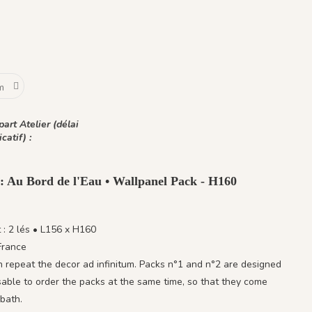
ive Green
1434 Teal Blue
1435 Warm Brown
 Beige
art Atelier (délai
icatif) :
 : Au Bord de l'Eau • Wallpanel Pack - H160
: 2 lés • L156 x H160
France
 repeat the decor ad infinitum. Packs n°1 and n°2 are designed
isable to order the packs at the same time, so that they come
bath.