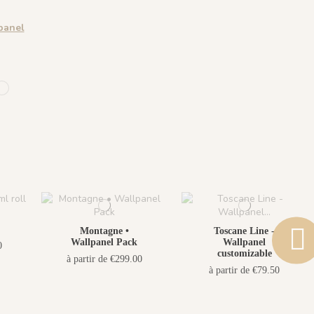
panel
 Gold
ess Beige
ive Green
4 Teal Blue
1435 Warm Brown
Montagne •
Toscane Line -
Wallpanel Pack
Wallpanel
0
customizable
à partir de €299.00
à partir de €79.50