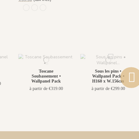
1206 - Beige Rosé
1204 - Sable Blanc
1205 - Vert Pastel
Toscane
Sous les pins •
Soubassement •
Wallpanel Pack •
Wallpanel Pack
H160 x W.156cm
0
à partir de €319.00
à partir de €299.00