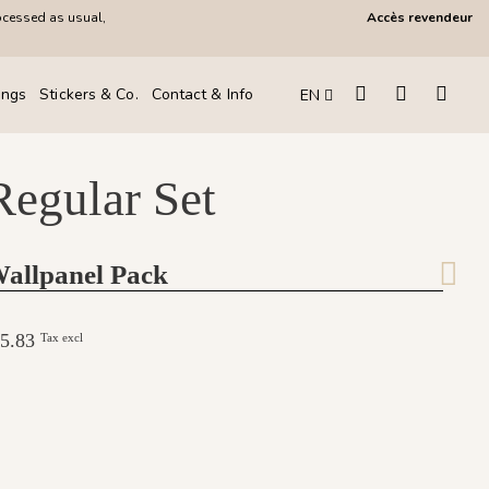
ocessed as usual,
Accès revendeur
ings
Stickers & Co.
Contact & Info
EN
Regular Set
Wallpanel Pack
265.83
Tax excl