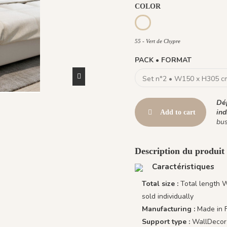
COLOR
55 - Vert de Chypre
55 - Vert de Chypre
PACK • FORMAT
Dép
ind
Add to cart
bus
Description du produit 
Caractéristiques
Total size :
Total length 
sold individually
Manufacturing :
Made in 
Support type :
WallDecor 