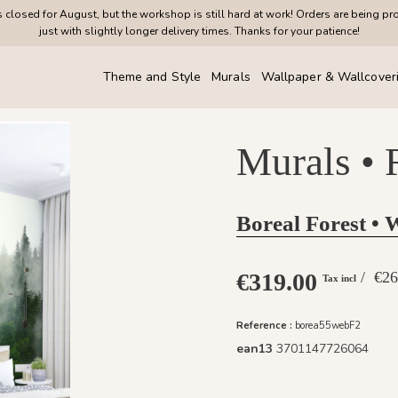
closed for August, but the workshop is still hard at work! Orders are being pr
just with slightly longer delivery times. Thanks for your patience!
Theme and Style
Murals
Wallpaper & Wallcover
Murals • 
Boreal Forest • 
€319.00
/ €
Tax incl
Reference :
borea55webF2
ean13
3701147726064