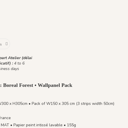
art Atelier (délai
icatif) :
4 to 6
iness days
: Boreal Forest • Wallpanel Pack
W300 x H305cm • Pack of W150 x 305 cm (3 strips width 50cm)
France
MAT • Papier peint intissé lavable • 155g