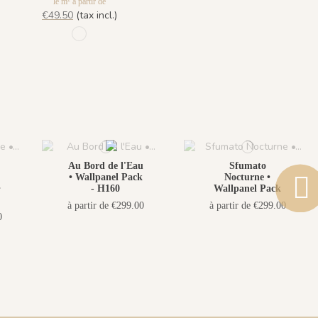
le m² à partir de
€49.50
(tax incl.)
55 - Vert de Chypre
Au Bord de l'Eau
Sfumato
• Wallpanel Pack
Nocturne •
•
- H160
Wallpanel Pack
à partir de €299.00
à partir de €299.00
0