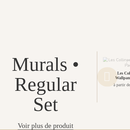
Murals •
Les Col
Regular
Wallpan
à partir d
Set
Voir plus de produit