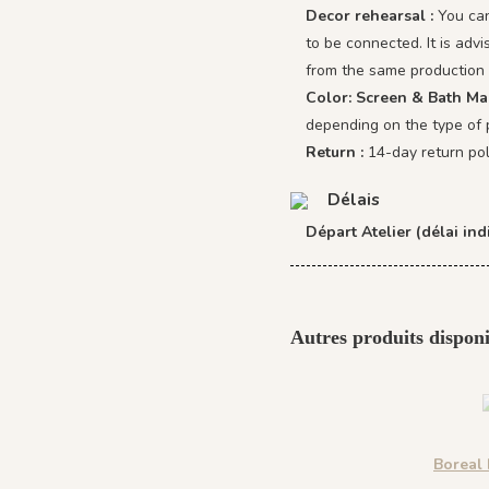
Decor rehearsal :
You can
to be connected. It is adv
from the same production 
Color: Screen & Bath Ma
depending on the type of 
Return :
14-day return pol
Délais
Départ Atelier (délai indi
Autres produits disponi
Boreal 