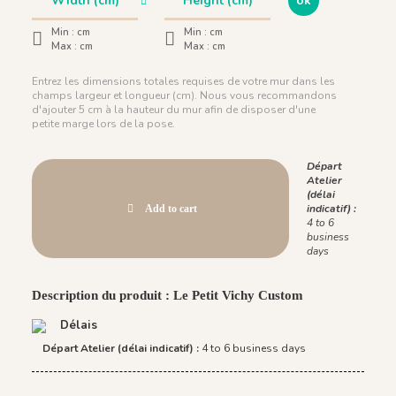
ok
Min :
cm
Min :
cm
Max :
cm
Max :
cm
Entrez les dimensions totales requises de votre mur dans les
champs largeur et longueur (cm). Nous vous recommandons
d'ajouter 5 cm à la hauteur du mur afin de disposer d'une
petite marge lors de la pose.
Départ
Atelier
(délai
indicatif) :
Add to cart
4 to 6
business
days
Description du produit : Le Petit Vichy Custom
Délais
Départ Atelier (délai indicatif) :
4 to 6 business days