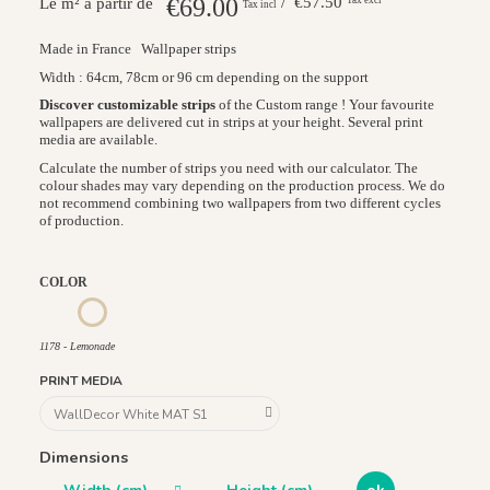
€69.00
/ €57.50
Le m² à partir de
Tax incl
Made in France
Wallpaper strips
Width : 64cm, 78cm or 96 cm depending on the support
Discover customizable strips
of the Custom range ! Your favourite
wallpapers are delivered cut in strips at your height. Several print
media are available.
Calculate the number of strips you need with our calculator. The
colour shades may vary depending on the production process. We do
not recommend combining two wallpapers from two different cycles
of production.
COLOR
1177 - Ciel Voilé
1178 - Lemonade
1178 - Lemonade
PRINT MEDIA
Dimensions