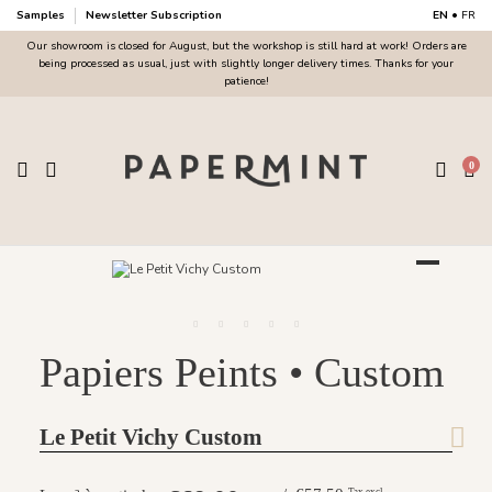
Samples
Newsletter Subscription
EN
•
FR
Our showroom is closed for August, but the workshop is still hard at work! Orders are
being processed as usual, just with slightly longer delivery times. Thanks for your
patience!
0
Papiers Peints • Custom
Le Petit Vichy Custom
Tax excl