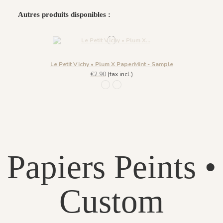
Autres produits disponibles :
Le Petit Vichy • Plum X PaperMint - Sample
€2.90
(tax incl.)
1177 - Ciel Voilé
1178 - Lemonade
Papiers Peints •
Custom