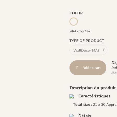
COLOR
R013 - Bleu Roi
R014 - Bleu Clair
R014 - Bleu Clair
TYPE OF PRODUCT
Dép
ind
Add to cart
bus
Description du produit
Caractéristiques
Total size :
21 x 30 Approx
Délais