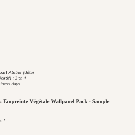
art Atelier (délai
icatif) :
2 to 4
iness days
 : Empreinte Végétale Wallpanel Pack - Sample
. *