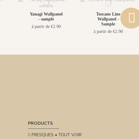
Yanagi Wallpanel
Toscane Line
- sample
Wallpanel -
Sample
à partir de €2.90
à partir de €2.90
PRODUCTS
FRESQUES • TOUT VOIR