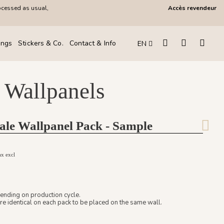
ocessed as usual,
Accès revendeur
ings
Stickers & Co.
Contact & Info
EN
 Wallpanels
ale Wallpanel Pack - Sample
ax excl
ending on production cycle.
re identical on each pack to be placed on the same wall.