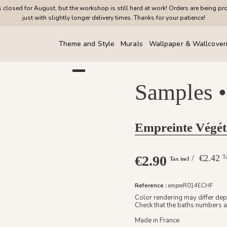
closed for August, but the workshop is still hard at work! Orders are being pr
just with slightly longer delivery times. Thanks for your patience!
Theme and Style
Murals
Wallpaper & Wallcover
Samples •
Empreinte Végét
€2.90
/ €2.42
T
Tax incl
Reference :
empreR014ECHF
Color rendering may differ dep
Check that the baths numbers a
Made in France