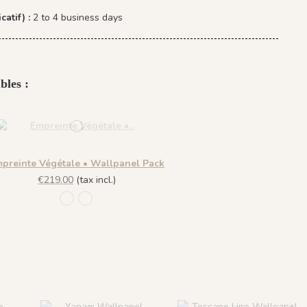
catif) :
2 to 4 business days
bles :
preinte Végétale • Wallpanel Pack
€219.00
(tax incl.)
R014 - Bleu Clair
R013 - Bleu Roi