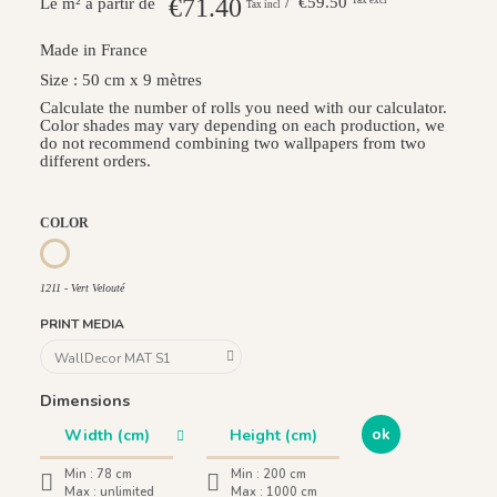
€71.40
/ €59.50
Le m² à partir de
Tax incl
Made in France
Size : 50 cm x 9 mètres
Calculate the number of rolls you need with our calculator.
Color shades may vary depending on each production, we
do not recommend combining two wallpapers from two
different orders.
COLOR
1212 - Beige Coloré
1213 - Bleu Lichen
1211 - Vert Velouté
1211 - Vert Velouté
PRINT MEDIA
Dimensions
ok
Min :
78 cm
Min :
200 cm
Max :
unlimited
Max :
1000 cm