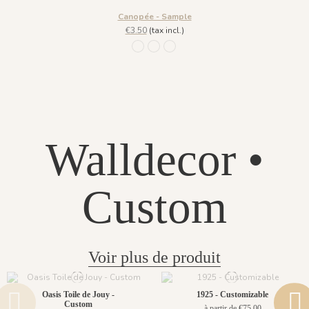
Canopée - Sample
€3.50
(tax incl.)
1211 - Vert Velouté
1212 - Beige Coloré
1213 - Bleu Lichen
Walldecor •
Custom
Voir plus de produit
Oasis Toile de Jouy -
1925 - Customizable
Custom
à partir de €75.00