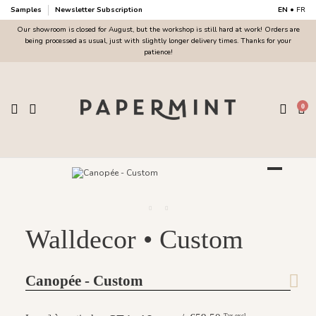
Samples
Newsletter Subscription
EN
•
FR
Our showroom is closed for August, but the workshop is still hard at work! Orders are
being processed as usual, just with slightly longer delivery times. Thanks for your
patience!
0
Walldecor • Custom
Canopée - Custom
Tax excl