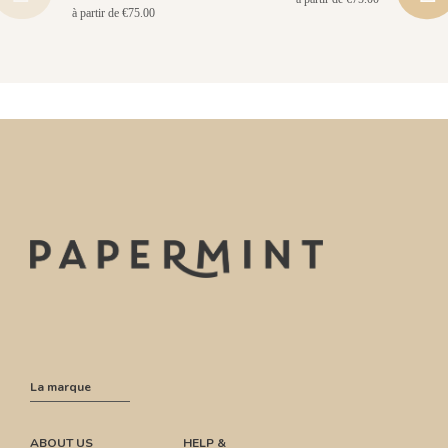
à partir de €75.00
La marque
ABOUT US
HELP &