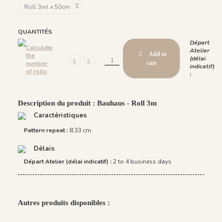
QUANTITÉS
Départ
Calculate
Atelier
Add to
the
(délai
number
cart
indicatif)
of rolls
:
Description du produit : Bauhaus - Roll 3m
Caractéristiques
Pattern repeat :
8,33 cm
Délais
Départ Atelier (délai indicatif) :
2 to 4 business days
Autres produits disponibles :