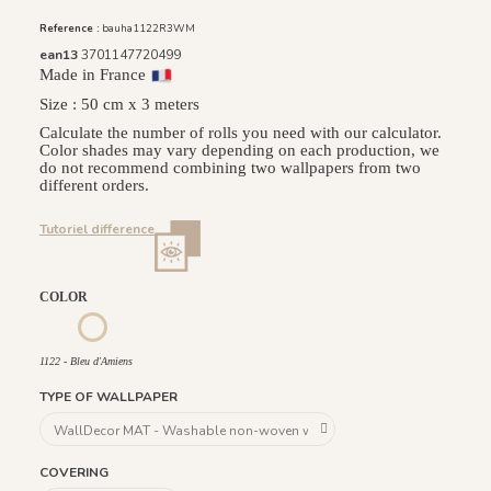
Reference :
bauha1122R3WM
ean13
3701147720499
Made in France
Size : 50 cm x 3 meters
Calculate the number of rolls you need with our calculator.
Color shades may vary depending on each production, we
do not recommend combining two wallpapers from two
different orders.
Tutoriel difference
COLOR
1121 - Vert de Gris
1123 - Caramel
1124 - Beige Plume
1125 - Moka
1126 - Rose Boisé
1122 - Bleu d'Amiens
1122 - Bleu d'Amiens
TYPE OF WALLPAPER
COVERING