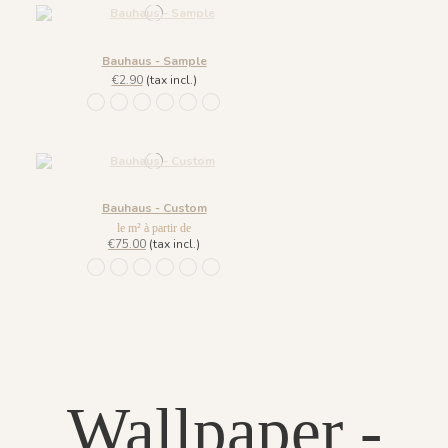
Bauhaus - Sample
€2.90
(tax incl.)
1121 - Vert de Gris
1122 - Bleu d'Amiens
1123 - Caramel
1124 - Beige Plume
1125 - Moka
1126 - Rose Boisé
Bauhaus - Custom
le m² à partir de
€75.00
(tax incl.)
1121 - Vert de Gris
1122 - Bleu d'Amiens
1123 - Caramel
1124 - Beige Plume
1125 - Moka
1126 - Rose Boisé
Wallpaper -