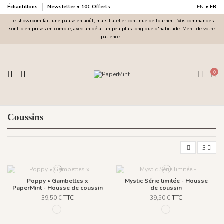
Échantillons
Newsletter • 10€ Offerts
EN
•
FR
Le showroom fait une pause en août, mais l'atelier continue de tourner ! Vos commandes
sont bien prises en compte, avec un délai un peu plus long que d'habitude. Merci de votre
patience !
0
Coussins
3
Poppy • Gambettes x
Mystic Série limitée - Housse
PaperMint - Housse de coussin
de coussin
39,50 €
TTC
39,50 €
TTC
1048 - Sweet Blue
1049 - Ligne Lazuli