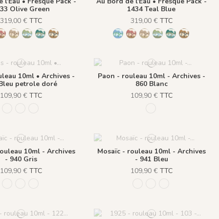
 l'Eau • Fresque Pack -
Au Bord de l'Eau • Fresque Pack -
33 Olive Green
1434 Teal Blue
319,00 €
TTC
319,00 €
TTC
1 BabyBlue
1430 Burgundy Gold
1432 Moonless Beige
1433 Olive Green
1434 Teal Blue
1435 Warm Brown
1431 BabyBlue
1430 Burgundy Gold
1432 Moonless Beige
1433 Olive Green
1434 Teal Blue
1435 Warm
uleau 10ml • Archives -
Paon - rouleau 10ml - Archives -
Bleu petrole doré
860 Blanc
109,90 €
TTC
109,90 €
TTC
217 Bleu petrole doré
216 Ivoire Doré
946 Terracotta Cuivre
860 Blanc
rouleau 10ml - Archives
Mosaïc - rouleau 10ml - Archives
- 940 Gris
- 941 Bleu
109,90 €
TTC
109,90 €
TTC
939 Jaune
940 Gris
941 Bleu
939 Jaune
940 Gris
941 Bleu