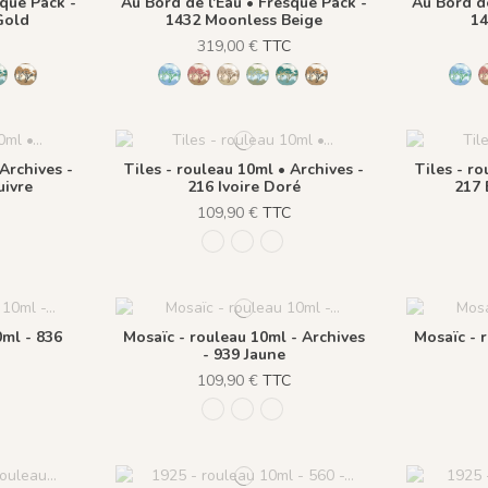
sque Pack -
Au Bord de l'Eau • Fresque Pack -
Au Bord de
Gold
1432 Moonless Beige
14
C
319,00 €
TTC
dy Gold
nless Beige
 Olive Green
1434 Teal Blue
1435 Warm Brown
1431 BabyBlue
1430 Burgundy Gold
1432 Moonless Beige
1433 Olive Green
1434 Teal Blue
1435 Warm Brown
143
 Archives -
Tiles - rouleau 10ml • Archives -
Tiles - ro
uivre
216 Ivoire Doré
217 
C
109,90 €
TTC
etrole doré
oire Doré
6 Terracotta Cuivre
217 Bleu petrole doré
216 Ivoire Doré
946 Terracotta Cuivre
0ml - 836
Mosaïc - rouleau 10ml - Archives
Mosaïc - 
- 939 Jaune
C
109,90 €
TTC
 Lichen
Argent
939 Jaune
940 Gris
941 Bleu