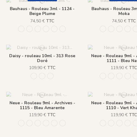
Bauhaus - Rouleau 3ml - 1124 -
Bauhaus - Rouleau 3ml
Beige Plume
Moka
74,50 €
TTC
74,50 €
TTC
1121 - Vert de Gris
1122 - Bleu d'Amiens
1123 - Caramel
1124 - Beige Plume
1125 - Moka
1126 - Rose Boisé
1121 - Vert de Gr
1122 - Bleu 
1123 - C
1124
Daisy - rouleau 10ml - 313 Rose
Neue - Rouleau 9ml - 
Doré
1111 - Bleu Na
109,90 €
TTC
119,90 €
TT
313 Rose Doré
314 Vert Doré
251 Bleu Doré
1111 - Bleu Navy
1112 - Beige
1113 - L
1114
Neue - Rouleau 9ml - Archives -
Neue - Rouleau 9ml - 
1115 - Bleu Amarente
1110 - Vert Kh
119,90 €
TTC
119,90 €
TT
1111 - Bleu Navy
1112 - Beige Naturel
1113 - Laiton
1114 - Rose Sablé
1115 - Bleu Amarente
1110 - Vert Khaki
1111 - Bleu Navy
1112 - Beige
1113 - L
1114