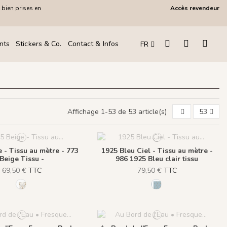
 bien prises en
Accès revendeur
!
nts
Stickers & Co.
Contact & Infos
FR
Affichage 1-53 de 53 article(s)
53
 - Tissu au mètre - 773
1925 Bleu Ciel - Tissu au mètre -
Beige Tissu -
986 1925 Bleu clair tissu
69,50 €
TTC
79,50 €
TTC
773 Beige Tissu -
986 1925 Bleu clair ti