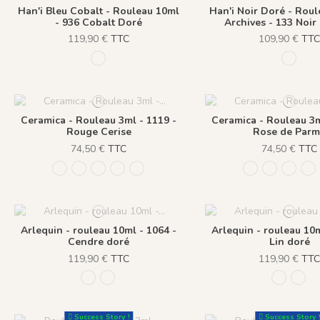
Han'i Bleu Cobalt - Rouleau 10ml
Han'i Noir Doré - Roul
- 936 Cobalt Doré
Archives - 133 Noir
119,90 €
TTC
109,90 €
TT
936 Cobalt Doré
133 No
Ceramica - Rouleau 3ml - 1119 -
Ceramica - Rouleau 3m
Rouge Cerise
Rose de Par
74,50 €
TTC
74,50 €
TTC
1116 - Poivre Neige
1117 - Bleu Myrte
1118 - Vert Olive
1119 - Rouge Cerise
1120 - Rose de Parme
1116 - Poivre 
1117 - Ble
1118 -
11
Arlequin - rouleau 10ml - 1064 -
Arlequin - rouleau 10m
Cendre doré
Lin doré
119,90 €
TTC
119,90 €
TT
1064 - Cendre doré
1065 - Lin doré
1064 - C
1065
Success Story !
Success Story 