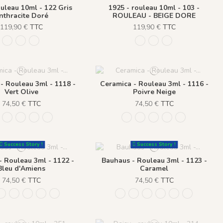
ouleau 10ml - 122 Gris
1925 - rouleau 10ml - 103 -
nthracite Doré
ROULEAU - BEIGE DORE
119,90 €
TTC
119,90 €
TTC
oré
103 - ROULEAU - BEIGE DORE
122 Gris Anthracite Doré
560 - ROULEAU - Bleu foncé doré
103 - ROULEAU - BEIGE 
122 Gris Anthracite D
560 - ROULEAU - 
- Rouleau 3ml - 1118 -
Ceramica - Rouleau 3ml - 1116 -
Vert Olive
Poivre Neige
74,50 €
TTC
74,50 €
TTC
116 - Poivre Neige
1117 - Bleu Myrte
1118 - Vert Olive
1119 - Rouge Cerise
1120 - Rose de Parme
1116 - Poivre Neige
1117 - Bleu Myrte
1118 - Vert Olive
1119 - Rouge Cer
1120 - Rose 
Success Story !
Success Story !
- Rouleau 3ml - 1122 -
Bauhaus - Rouleau 3ml - 1123 -
Bleu d'Amiens
Caramel
74,50 €
TTC
74,50 €
TTC
 - Vert de Gris
1122 - Bleu d'Amiens
1123 - Caramel
1124 - Beige Plume
1125 - Moka
1126 - Rose Boisé
1121 - Vert de Gris
1122 - Bleu d'Amiens
1123 - Caramel
1124 - Beige Plume
1125 - Moka
1126 - Ros