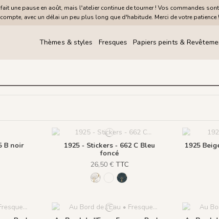
it une pause en août, mais l'atelier continue de tourner ! Vos commandes sont
compte, avec un délai un peu plus long que d'habitude. Merci de votre patience 
Thèmes & styles
Fresques
Papiers peints & Revêteme
5 B noir
1925 - Stickers - 662 C Bleu
1925 Beige
foncé
26,50 €
TTC
e
noir
2 C Bleu foncé
299 A beige
115 B noir
662 C Bleu foncé