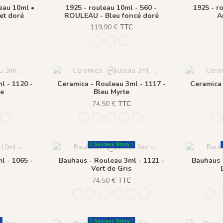
eau 10ml •
1925 - rouleau 10ml - 560 -
1925 - r
 et doré
ROULEAU - Bleu foncé doré
A
C
119,90 €
TTC
ir et doré
103 - ROULEAU - BEIGE DORE
122 Gris Anthracite Doré
560 - ROULEAU - Bleu foncé d
l - 1120 -
Ceramica - Rouleau 3ml - 1117 -
Ceramica 
me
Bleu Myrte
74,50 €
TTC
Neige
u Myrte
 Vert Olive
19 - Rouge Cerise
1120 - Rose de Parme
1116 - Poivre Neige
1117 - Bleu Myrte
1118 - Vert Olive
1119 - Rouge Cerise
1120 - Rose de Parme
1
Success Story !
l - 1065 -
Bauhaus - Rouleau 3ml - 1121 -
Bauhaus 
Vert de Gris
C
74,50 €
TTC
endre doré
 - Lin doré
1121 - Vert de Gris
1122 - Bleu d'Amiens
1123 - Caramel
1124 - Beige Plume
1125 - Moka
1126 - Rose Boisé
1121
!
Success Story !