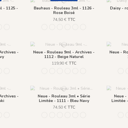
 - 1125 -
Bauhaus - Rouleau 3ml - 1126 -
Daisy - r
Rose Boisé
74,50 €
TTC
is
d'Amiens
aramel
 - Beige Plume
1125 - Moka
1126 - Rose Boisé
1121 - Vert de Gris
1122 - Bleu d'Amiens
1123 - Caramel
1124 - Beige Plume
1125 - Moka
1126 - Rose Boisé
Archives -
Neue - Rouleau 9ml - Archives -
Neue - Ro
vy
1112 - Beige Naturel
C
119,90 €
TTC
 Naturel
aiton
 - Rose Sablé
1115 - Bleu Amarente
1110 - Vert Khaki
1111 - Bleu Navy
1112 - Beige Naturel
1113 - Laiton
1114 - Rose Sablé
1115 - Bleu Amarente
1110 - Vert Khaki
111
Archives -
Neue - Rouleau 3ml • Série
Neue -
aki
Limitée - 1111 - Bleu Navy
Limitée 
C
74,50 €
TTC
 Naturel
aiton
 - Rose Sablé
1115 - Bleu Amarente
1110 - Vert Khaki
1111 - Bleu Navy
1112 - Beige Naturel
1113 - Laiton
1114 - Rose Sablé
1115 - Bleu Amarente
1110 - Vert Khaki
111