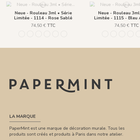
Neue - Rouleau 3ml • Série
Neue - Rouleau 3ml 
Limitée - 1114 - Rose Sablé
Limitée - 1115 - Bleu
74,50 €
TTC
74,50 €
TTC
1111 - Bleu Navy
1112 - Beige Naturel
1113 - Laiton
1114 - Rose Sablé
1115 - Bleu Amarente
1110 - Vert Khaki
1111 - Bleu Navy
1112 - Beige
1113 - L
1114
LA MARQUE
PaperMint est une marque de décoration murale. Tous les
produits sont créés et produits à Paris dans notre atelier.