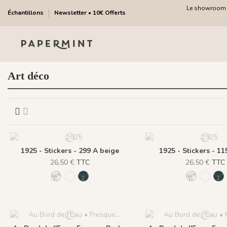
Le showroom fa
Échantillons
Newsletter • 10€ Offerts
Art déco
1925 - Stickers - 299 A beige
1925 - Stickers - 11
26,50 €
TTC
26,50 €
TTC
299 A beige
115 B noir
662 C Bleu foncé
299 A beig
115 B 
66