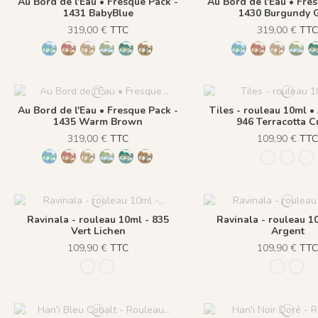
Au Bord de l'Eau • Fresque Pack -
Au Bord de l'Eau • Fre
1431 BabyBlue
1430 Burgundy 
319,00 €
TTC
319,00 €
TT
1431 BabyBlue
1430 Burgundy Gold
1432 Moonless Beige
1433 Olive Green
1434 Teal Blue
1435 Warm Brown
1431 BabyBlue
1430 Burgun
1432 Moo
1433
Au Bord de l'Eau • Fresque Pack -
Tiles - rouleau 10ml •
1435 Warm Brown
946 Terracotta C
319,00 €
TTC
109,90 €
TT
1431 BabyBlue
1430 Burgundy Gold
1432 Moonless Beige
1433 Olive Green
1434 Teal Blue
1435 Warm Brown
217 Bleu p
216 Iv
94
Ravinala - rouleau 10ml - 835
Ravinala - rouleau 1
Vert Lichen
Argent
109,90 €
TTC
109,90 €
TT
835 Vert Lichen
836 Argent
835 Vert
836 