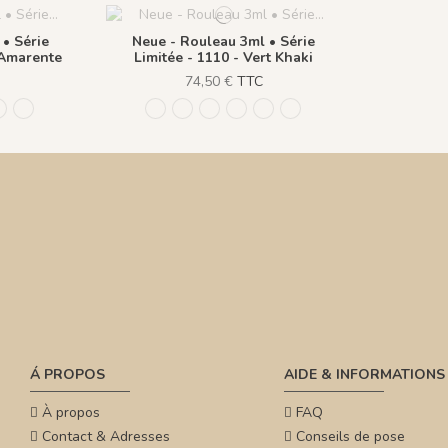
• Série
Neue - Rouleau 3ml • Série
 Amarente
Limitée - 1110 - Vert Khaki
74,50 €
TTC
 Naturel
aiton
 - Rose Sablé
1115 - Bleu Amarente
1110 - Vert Khaki
1111 - Bleu Navy
1112 - Beige Naturel
1113 - Laiton
1114 - Rose Sablé
1115 - Bleu Amarente
1110 - Vert Khaki
Á PROPOS
AIDE & INFORMATIONS
À propos
FAQ
Contact & Adresses
Conseils de pose