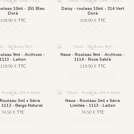
ouleau 10ml - 251 Bleu
Daisy - rouleau 10ml - 314 Vert
Doré
Doré
109,90 €
TTC
109,90 €
TTC
313 Rose Doré
314 Vert Doré
251 Bleu Doré
313 Rose Doré
314 Vert Doré
251 Bleu Doré
uleau 9ml - Archives -
Neue - Rouleau 9ml - Archives -
1113 - Laiton
1114 - Rose Sablé
119,90 €
TTC
119,90 €
TTC
1 - Bleu Navy
1112 - Beige Naturel
1113 - Laiton
1114 - Rose Sablé
1115 - Bleu Amarente
1110 - Vert Khaki
1111 - Bleu Navy
1112 - Beige Naturel
1113 - Laiton
1114 - Rose Sablé
1115 - Bleu Am
1110 - Vert
 Rouleau 3ml • Série
Neue - Rouleau 3ml • Série
- 1112 - Beige Naturel
Limitée - 1113 - Laiton
74,50 €
TTC
74,50 €
TTC
1 - Bleu Navy
1112 - Beige Naturel
1113 - Laiton
1114 - Rose Sablé
1115 - Bleu Amarente
1110 - Vert Khaki
1111 - Bleu Navy
1112 - Beige Naturel
1113 - Laiton
1114 - Rose Sablé
1115 - Bleu Am
1110 - Vert