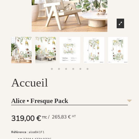
Accueil
Alice • Fresque Pack
319,00 €
/ 265,83 €
HT
TTC
Référence :
alice841F1