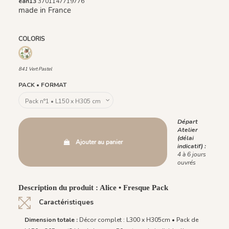
ean13
3701147719776
made in France
COLORIS
841 Vert Pastel
841 Vert Pastel
PACK • FORMAT
Départ
Atelier
(délai
Ajouter au panier
indicatif) :
4 à 6 jours
ouvrés
Description du produit : Alice • Fresque Pack
Caractéristiques
Dimension totale :
Décor complet : L300 x H305cm • Pack de