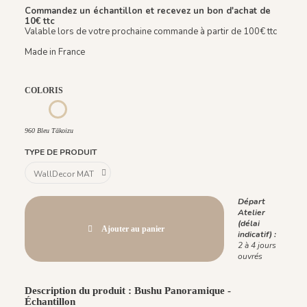
Commandez un échantillon et recevez un bon d'achat de
10€ ttc
Valable lors de votre prochaine commande à partir de 100€ ttc
Made in France
COLORIS
959 Vert Sencha
961 Rouge Aka
960 Bleu Tākoizu
960 Bleu Tākoizu
TYPE DE PRODUIT
Départ
Atelier
(délai
Ajouter au panier
indicatif) :
2 à 4 jours
ouvrés
Description du produit : Bushu Panoramique -
Échantillon