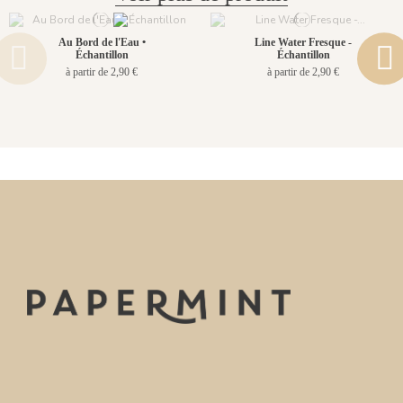
Au Bord de l'Eau •
Line Water Fresque -
Échantillon
Échantillon
à partir de 2,90 €
à partir de 2,90 €