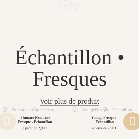
R001 - Naturel
R002 - Patine
R003 - Grisaille
Échantillon •
Fresques
Voir plus de produit
Sfumato Nocturne
Yanagi Fresque -
Fresque - Échantillon
Échantillon
à partir de 2,90 €
à partir de 2,90 €