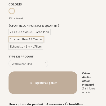
COLORIS
R002 - Patine
R003 - Grisaille
R001 - Naturel
R001 - Naturel
ÉCHANTILLON FORMAT & QUANTITÉ
2 Ech. A4 / Visuel + Gros Plan
1 Échantillon A4 / Visuel
Échantillon 1m x L78cm
TYPE DE PRODUIT
Départ
Atelier
(délai
Ajouter au panier
indicatif) :
2 à 4 jours
ouvrés
Description du produit : Amazonia - Échantillon