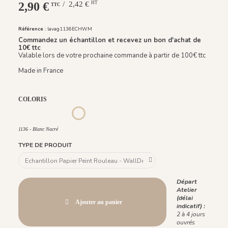
2,90 €
/ 2,42 €
HT
TTC
Référence :
lavag1136ECHWM
Commandez un échantillon et recevez un bon d'achat de
10€ ttc
Valable lors de votre prochaine commande à partir de 100€ ttc
Made in France
COLORIS
1133 - Vert Velours
1134 - Terre Cuivrée
1135 - Ocre Ottoman
1137 - Olive Feutré
1136 - Blanc Nacré
1136 - Blanc Nacré
TYPE DE PRODUIT
Départ
Atelier
(délai
Ajouter au panier
indicatif) :
2 à 4 jours
ouvrés