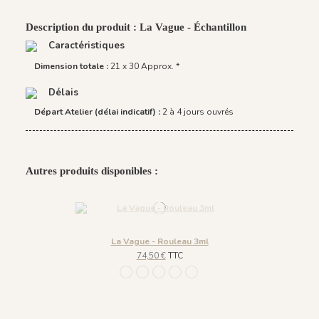
Description du produit : La Vague - Échantillon
Caractéristiques
Dimension totale :
21 x 30 Approx. *
Délais
Départ Atelier (délai indicatif) :
2 à 4 jours ouvrés
Autres produits disponibles :
La Vague - Rouleau 3ml
74,50 €
TTC
1133 - Vert Velours
1134 - Terre Cuivrée
1135 - Ocre Ottoman
1136 - Blanc Nacré
1137 - Olive Feutré