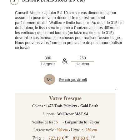
DEFINIR DIMENSIONS (EN CM)
3
Conseil: Veuillez ajouter 5 à 10 cm sur vos dimensions pour
assurer la pose de votre décor ! Un mur est rarement
parfaitement droit ! Walltex > limite hauteur : Au dela de 315 cm
de hauteur, le tissu sera imprimé à l'horizontale. Les différents
lés verticaux qui seront fournis (en laize maximum de 315)
devront le cas échéant être cousus pour réaliser l'assemblage.
Nous pouvons vous fournir un prestataire de pose pour réaliser
ce travail
&
Largeur
Hauteur
OK
Revenir par défault
Votre fresque
Coloris :
1473 Trois Palmiers - Gold Earth
Support :
WallDecor MAT S4
Nombre de lés :
5
-
Largeur du lé : 78 cm
Largeur totale :
390 cm
- Hauteur :
250 cm
Prix :
727.19 €
872.63 €
HT
TTC