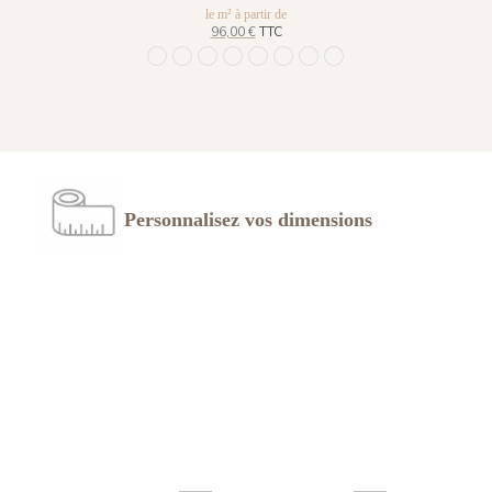
le m² à partir de
96,00 €
TTC
1453 Cinq Grues - Gold Earth
1466 Cinq Grues - Small Plum
1467 Cinq Grues - Pewter Green
1468 Cinq Grues - Emerald Stone
1469 Cinq Grues - Lichen Moss
1470 Cinq Grues - Gray Blue Eye
1471 Cinq Grues - Sahara Oc
1472 Cinq Grues - Ocean
Personnalisez vos dimensions