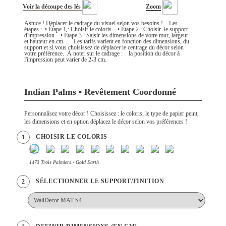
Voir la découpe des lés
Zoom
Astuce ! Déplacer le cadrage du visuel selon vos besoins ! Les
étapes : • Étape 1 : Choisir le coloris • Étape 2 : Choisir le support
d'impression • Étape 3 : Saisir les dimensions de votre mur, largeur
et hauteur en cm. Les tarifs varient en fonction des dimensions, du
support et si vous choisissez de déplacer le centrage du décor selon
votre préférence. À noter sur le cadrage : la position du décor à
l'impression peut varier de 2-3 cm.
Indian Palms • Revêtement Coordonné
Personnalisez votre décor ! Choisissez : le coloris, le type de papier peint,
les dimensions et en option déplacez le décor selon vos préférences !
CHOISIR LE COLORIS
1
1473 Trois Palmiers - Gold Earth
SÉLECTIONNER LE SUPPORT/FINITION
2