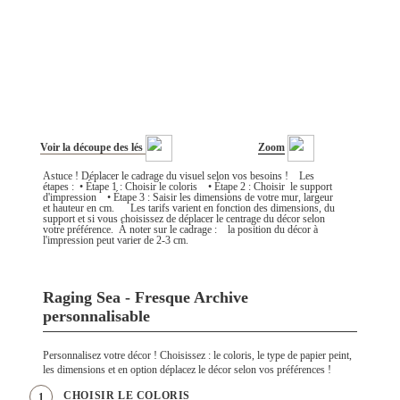
Voir la découpe des lés
Zoom
Astuce ! Déplacer le cadrage du visuel selon vos besoins ! Les
étapes : • Étape 1 : Choisir le coloris • Étape 2 : Choisir le support
d'impression • Étape 3 : Saisir les dimensions de votre mur, largeur
et hauteur en cm. Les tarifs varient en fonction des dimensions, du
support et si vous choisissez de déplacer le centrage du décor selon
votre préférence. À noter sur le cadrage : la position du décor à
l'impression peut varier de 2-3 cm.
Raging Sea - Fresque Archive
personnalisable
Personnalisez votre décor ! Choisissez : le coloris, le type de papier peint,
les dimensions et en option déplacez le décor selon vos préférences !
CHOISIR LE COLORIS
1