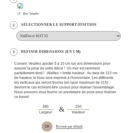
23 - Bleu Tempête
SÉLECTIONNER LE SUPPORT/FINITION
2
DEFINIR DIMENSIONS (EN CM)
3
Conseil: Veuillez ajouter 5 à 10 cm sur vos dimensions pour
assurer la pose de votre décor ! Un mur est rarement
parfaitement droit ! Walltex > limite hauteur : Au dela de 315 cm
de hauteur, le tissu sera imprimé à l'horizontale. Les différents
lés verticaux qui seront fournis (en laize maximum de 315)
devront le cas échéant être cousus pour réaliser l'assemblage.
Nous pouvons vous fournir un prestataire de pose pour réaliser
ce travail
&
Largeur
Hauteur
OK
Revenir par défault