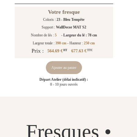
Votre fresque
Coloris :
23 - Bleu Tempête
Support :
WallDecor MAT S2
Nombre de lés :
5
-
Largeur du lé : 78 cm
Largeur totale :
390 cm
- Hauteur :
250 cm
Prix :
564.69 €
677.63 €
HT
TTC
Ajouter au panier
Départ Atelier (délai indicatif) :
8 - 10 jours ouvrés
Fresques •