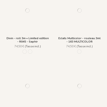
Divin - roll 3m • Limited edition
Eclats Multicolor - rouleau 3ml
- R045 - Saphir
- 163 MULTICOLOR
74,50 €
(Tasse incl.)
74,50 €
(Tasse incl.)
R046 - Ardoise
R045 - Saphir
163 MULTICOLOR