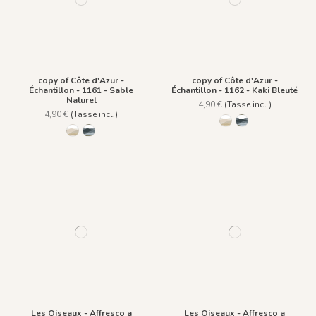
copy of Côte d'Azur -
copy of Côte d'Azur -
Échantillon - 1161 - Sable
Échantillon - 1162 - Kaki Bleuté
Naturel
4,90 €
(Tasse incl.)
4,90 €
(Tasse incl.)
1161 - Sable Naturel
1162 - Kaki Bleuté
1161 - Sable Naturel
1162 - Kaki Bleuté
Les Oiseaux - Affresco a
Les Oiseaux - Affresco a