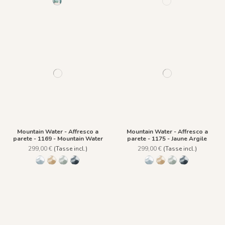
1221 - Bleu Lagon
1168 - Desert Sand
Mountain Water - Affresco a
Mountain Water - Affresco a
parete - 1169 - Mountain Water
parete - 1175 - Jaune Argile
299,00 €
(Tasse incl.)
299,00 €
(Tasse incl.)
1169 - Mountain Water
1175 - Jaune Argile
1177 - Vert Amande
1176 - Noir Khol
1169 - Mountain Water
1175 - Jaune Argile
1177 - Vert Amand
1176 - Noir Kh