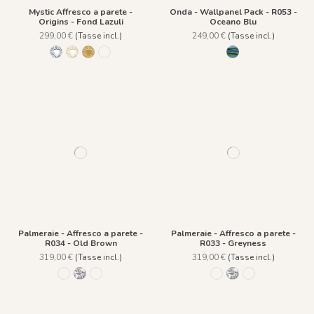
Mystic Affresco a parete -
Onda - Wallpanel Pack - R053 -
Origins - Fond Lazuli
Oceano Blu
299,00 €
(Tasse incl.)
249,00 €
(Tasse incl.)
Lazuli
Ligne Agate
Fond Agate
Fond Lazuli
R053 - Oceano Blu
Palmeraie - Affresco a parete -
Palmeraie - Affresco a parete -
R034 - Old Brown
R033 - Greyness
319,00 €
(Tasse incl.)
319,00 €
(Tasse incl.)
R035 - Fern Green
R033 - Greyness
R034 - Old Brown
R035 - Fern Green
R033 - Greyness
R034 - Old Bro