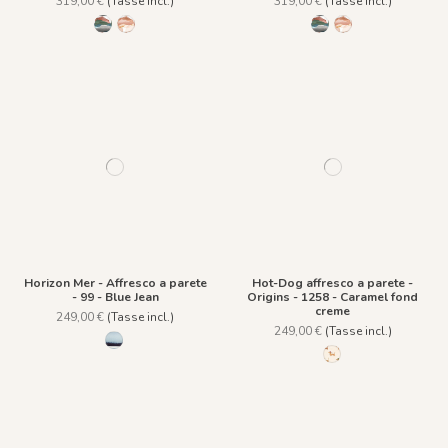
319,00 €
(Tasse incl.)
319,00 €
(Tasse incl.)
R026 - Earth Tones
R027 - Moonlight
R026 - Earth Tones
R027 - Moonlight
Horizon Mer - Affresco a parete
Hot-Dog affresco a parete -
- 99 - Blue Jean
Origins - 1258 - Caramel fond
creme
249,00 €
(Tasse incl.)
249,00 €
(Tasse incl.)
99 - Blue Jean
1258 - Caramel fond