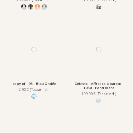
299,00 €
(Tasse incl.)
319,00 €
(Tasse incl.)
1146 - Noir Ivoire
1147 - Ocre Bleu
1148 - Rose Orangé
1149 - Vert Grisé
R007 - Tropical Gree
copy of - 93 - Bleu Ondée
Celeste - Affresco a parete -
1050 - Fond Blanc
2,90 €
(Tasse incl.)
199,00 €
(Tasse incl.)
93 - Bleu Ondée
1050 - Fond Blanc