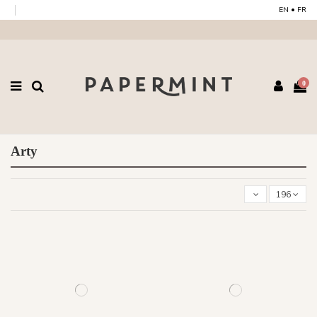
EN
•
FR
0
Arty
196