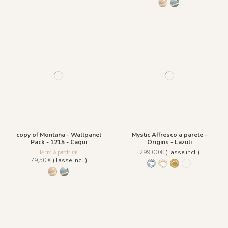
1216 - Sombra
1215 - Caqui
copy of Montaña - Wallpanel
Mystic Affresco a parete -
Pack - 1215 - Caqui
Origins - Lazuli
299,00 €
(Tasse incl.)
le m² à partir de
79,50 €
(Tasse incl.)
Lazuli
Ligne Agate
Fond Agate
Fond Lazuli
1216 - Sombra
1215 - Caqui