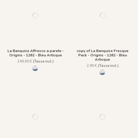
La Banquise Affresco a parete -
copy of La Banquise Fresque
Origins - 1262 - Bleu Articque
Pack - Origins - 1262 - Bleu
Articque
249,00 €
(Tasse incl.)
2,90 €
(Tasse incl.)
1262 - Bleu Articque
1262 - Bleu Articque