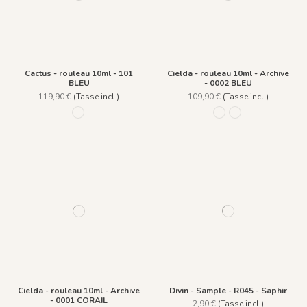
Cactus - rouleau 10ml - 101
Cielda - rouleau 10ml - Archive
BLEU
- 0002 BLEU
119,90 €
(Tasse incl.)
109,90 €
(Tasse incl.)
101 BLEU
0002 BLEU
0001 CORAIL
Cielda - rouleau 10ml - Archive
Divin - Sample - R045 - Saphir
- 0001 CORAIL
2,90 €
(Tasse incl.)