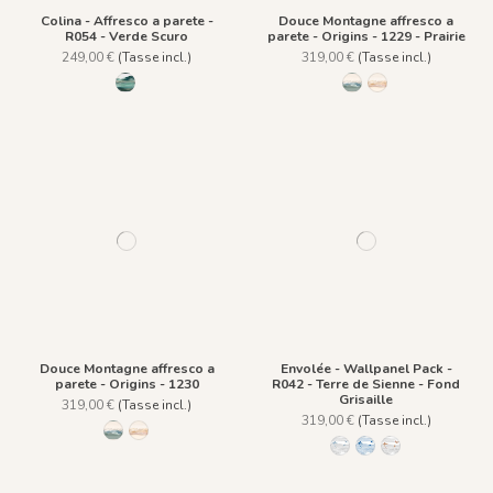
Colina - Affresco a parete -
Douce Montagne affresco a
R054 - Verde Scuro
parete - Origins - 1229 - Prairie
249,00 €
(Tasse incl.)
319,00 €
(Tasse incl.)
R054 - Verde Scuro
1229 - Prairie
1230
Douce Montagne affresco a
Envolée - Wallpanel Pack -
parete - Origins - 1230
R042 - Terre de Sienne - Fond
Grisaille
319,00 €
(Tasse incl.)
319,00 €
(Tasse incl.)
1229 - Prairie
1230
R018 - Bleu Perle - Fond 
R017 - Encre Bleue
R042 - Terre de S