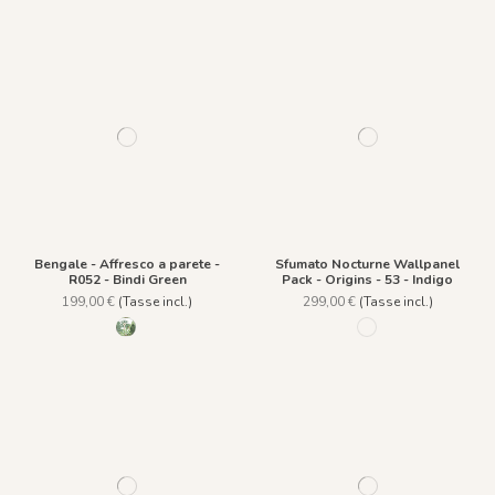
Bengale - Affresco a parete -
Sfumato Nocturne Wallpanel
R052 - Bindi Green
Pack - Origins - 53 - Indigo
199,00 €
(Tasse incl.)
299,00 €
(Tasse incl.)
R052 - Bindi Green
53 - Indigo