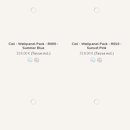
Ciel - Wallpanel Pack - R009 -
Ciel - Wallpanel Pack - R010 -
Summer Blue
Sunset Pink
319,00 €
(Tasse incl.)
319,00 €
(Tasse incl.)
R009 - Summer Blue
R010 - Sunset Pink
R009 - Summer Blue
R010 - Sunset Pink