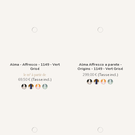
Alma - Affresco - 1149 - Vert
Alma Affresco a parete -
Grisé
Origins - 1149 - Vert Grisé
299,00 €
(Tasse incl.)
le m² à partir de
69,50 €
(Tasse incl.)
1146 - Noir Ivoire
1147 - Ocre Bleu
1148 - Rose Oran
1149 - Vert Gri
1146 - Noir Ivoire
1147 - Ocre Bleu
1148 - Rose Orangé
1149 - Vert Grisé