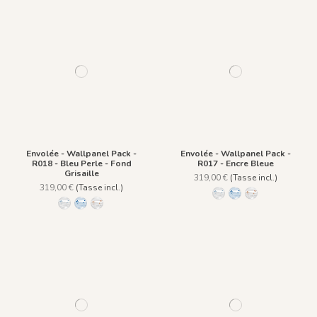
Envolée - Wallpanel Pack -
Envolée - Wallpanel Pack -
R018 - Bleu Perle - Fond
R017 - Encre Bleue
Grisaille
319,00 €
(Tasse incl.)
319,00 €
(Tasse incl.)
R018 - Bleu Perle - Fond 
R017 - Encre Bleue
R042 - Terre de S
R018 - Bleu Perle - Fond Grisaille
R017 - Encre Bleue
R042 - Terre de Sienne - Fond Grisaille