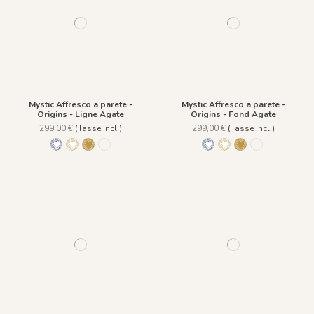
Mystic Affresco a parete -
Mystic Affresco a parete -
Origins - Ligne Agate
Origins - Fond Agate
299,00 €
(Tasse incl.)
299,00 €
(Tasse incl.)
Lazuli
Ligne Agate
Fond Agate
Fond Lazuli
Lazuli
Ligne Agate
Fond Agate
Fond Lazuli