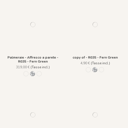
Palmeraie - Affresco a parete -
copy of - R035 - Fern Green
R035 - Fern Green
4,90 €
(Tasse incl.)
319,00 €
(Tasse incl.)
R035 - Fern Green
R033 - Greyness
R034 - Old Bro
R035 - Fern Green
R033 - Greyness
R034 - Old Brown