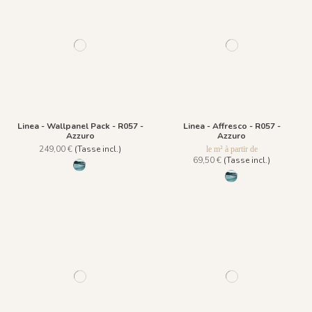
Linea - Wallpanel Pack - R057 -
Linea - Affresco - R057 -
Azzuro
Azzuro
249,00 €
(Tasse incl.)
le m² à partir de
69,50 €
(Tasse incl.)
R057 - Azzuro
R057 - Azzuro