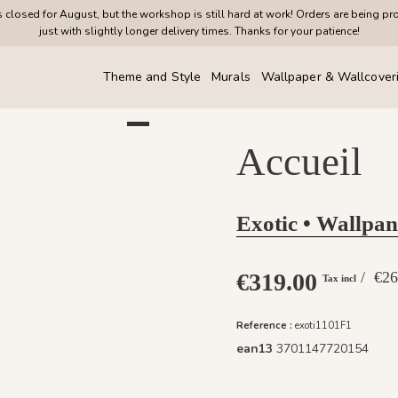
closed for August, but the workshop is still hard at work! Orders are being pr
just with slightly longer delivery times. Thanks for your patience!
Theme and Style
Murals
Wallpaper & Wallcover
Accueil
Exotic • Wallpan
€319.00
/ €
Tax incl
Reference :
exoti1101F1
ean13
3701147720154