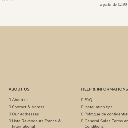
à partir de €2.90
ABOUT US
HELP & INFORMATIONS
About us
FAQ
Contact & Adress
Installation tips
Our addresses
Politique de confidential
Liste Revendeurs France &
General Sales Terms a
International
Conditions