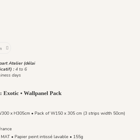
art Atelier (délai
icatif) :
4 to 6
iness days
: Exotic • Wallpanel Pack
W300 x H305cm • Pack of W150 x 305 cm (3 strips width 50cm)
France
MAT • Papier peint intissé lavable • 155g