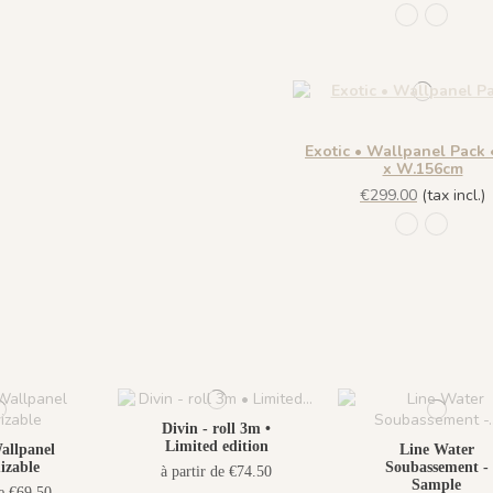
1101 - Jade
1096 - 
Exotic • Wallpanel Pack
x W.156cm
€299.00
(tax incl.)
1101 - Jade
1096 - 
Divin - roll 3m •
Limited edition
allpanel
Line Water
izable
Soubassement -
à partir de €74.50
Sample
de €69.50