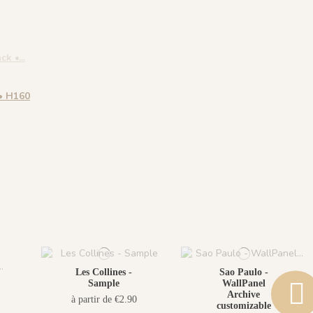
Crystal
 • H160
Crystal
Les Collines -
Sao Paulo -
Sample
WallPanel
Archive
à partir de €2.90
customizable