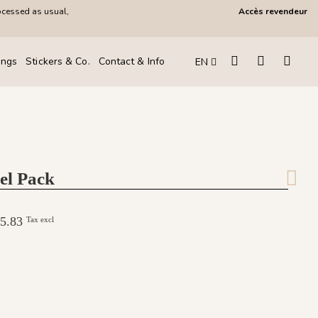
ocessed as usual,
Accès revendeur
ings
Stickers & Co.
Contact & Info
EN
el Pack
265.83
Tax excl