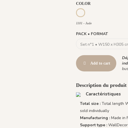
COLOR
1096 - Crystal
1101 - Jade
1101 - Jade
PACK • FORMAT
Dép
ind
Add to cart
bus
Description du produit 
Caractéristiques
Total size :
Total length 
sold individually
Manufacturing :
Made in 
Support type :
WallDecor 