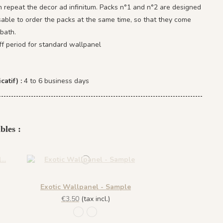
 repeat the decor ad infinitum. Packs n°1 and n°2 are designed
isable to order the packs at the same time, so that they come
bath.
ff period for standard wallpanel
catif) :
4 to 6 business days
bles :
Exotic Wallpanel - Sample
€3.50
(tax incl.)
1101 - Jade
1096 - Crystal