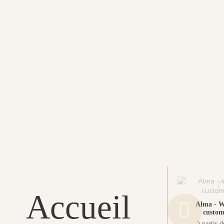
Accueil
Alma - W
custom
à partir 