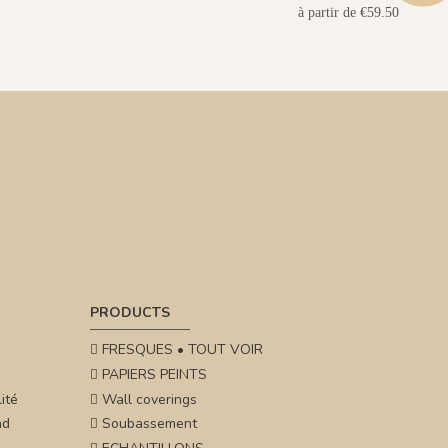
à partir de €59.50
PRODUCTS
FRESQUES • TOUT VOIR
PAPIERS PEINTS
ité
Wall coverings
nd
Soubassement