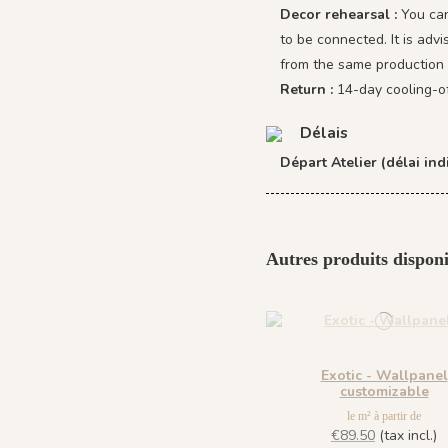
Decor rehearsal :
You can
to be connected. It is adv
from the same production 
Return :
14-day cooling-o
Délais
Départ Atelier (délai indi
Autres produits disponi
Exotic - Wallpanel
customizable
le m² à partir de
€89.50
(tax incl.)