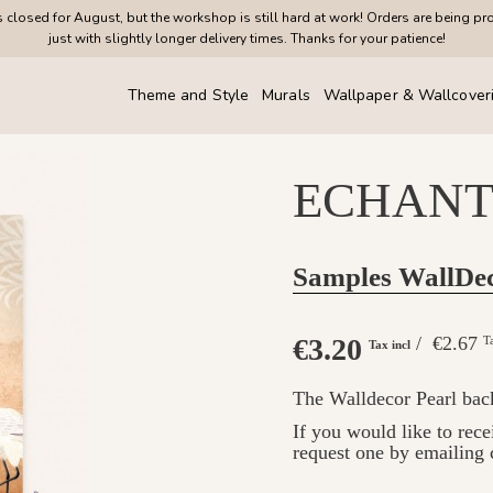
closed for August, but the workshop is still hard at work! Orders are being pr
just with slightly longer delivery times. Thanks for your patience!
Theme and Style
Murals
Wallpaper & Wallcover
ECHANT
Samples WallDe
€3.20
/ €2.67
T
Tax incl
The Walldecor Pearl backi
If you would like to rec
request one by emailing 