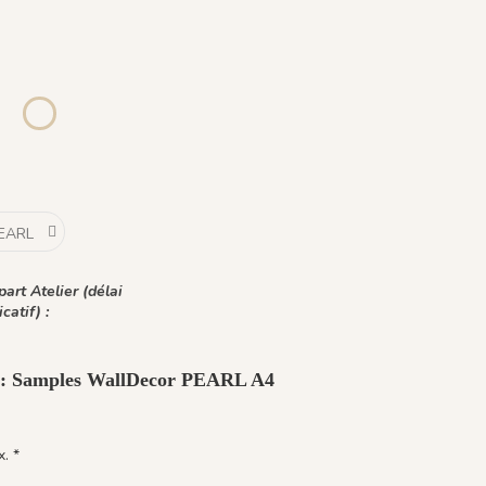
lue
Été Indien
R055 - Ciliega
1143 - Perle
1185 - Soleil Ardent
1203 - Cimes Dorées
1430 Burgundy Gold
1432 Moonless Beige
h
Ocre Macchiato
occa
igio Cenere
1444 Marrone Mandorla
1464 - Cinq Grues - Burnt ochre
art Atelier (délai
icatif) :
t : Samples WallDecor PEARL A4
. *