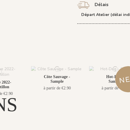
Délais
Départ Atelier (délai indi
Côte Sauvage -
Hot-Dog -
Sample
Sample
 2022-
illon
à partir de €2.90
à partir de €2.90
de €2.90
NS