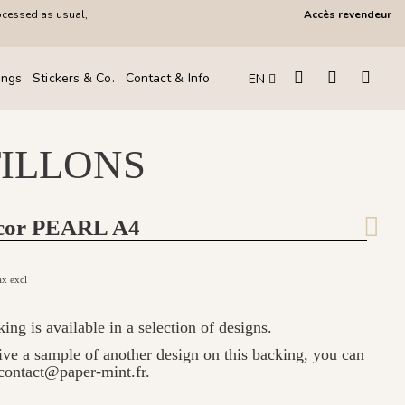
ocessed as usual,
Accès revendeur
ings
Stickers & Co.
Contact & Info
EN
ILLONS
cor PEARL A4
ax excl
ng is available in a selection of designs.
eive a sample of another design on this backing, you can
contact@paper-mint.fr.