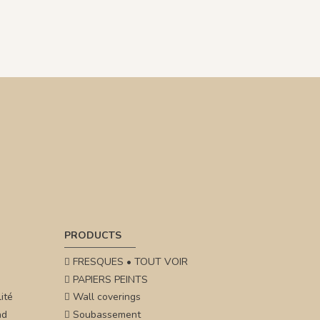
PRODUCTS
FRESQUES • TOUT VOIR
PAPIERS PEINTS
ité
Wall coverings
nd
Soubassement