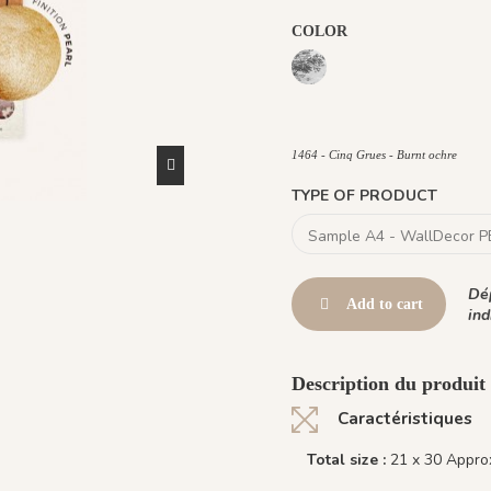
COLOR
926 Grisaille
1087 - Flanelle
R020 - Dark B
R041 - 
1453 Cinq Grues - Gold Eart
1438 Plume Ivoire - 
1448 Saddle M
1443 Gr
1464 - Cinq Grues - Burnt ochre
TYPE OF PRODUCT
Dép
Add to cart
ind
Description du produi
Caractéristiques
Total size :
21 x 30 Approx