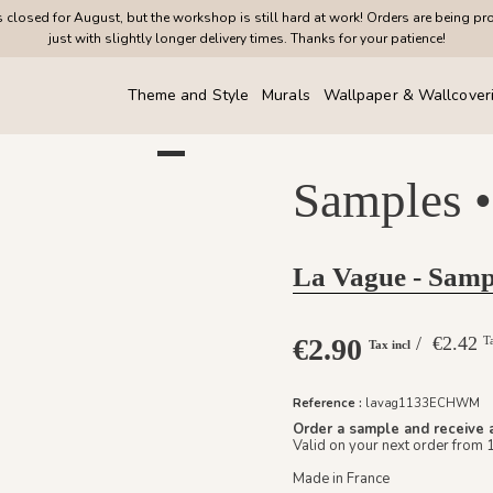
closed for August, but the workshop is still hard at work! Orders are being pr
just with slightly longer delivery times. Thanks for your patience!
Theme and Style
Murals
Wallpaper & Wallcover
Samples •
La Vague - Samp
€2.90
/ €2.42
T
Tax incl
Reference :
lavag1133ECHWM
Order a sample and receive 
Valid on your next order from 
Made in France