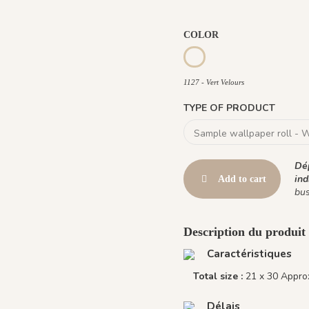
COLOR
1134 - Terre Cuivrée
1135 - Ocre O
1136 - 
1127 - Vert Velours
1127 - Vert Velours
TYPE OF PRODUCT
Dép
ind
Add to cart
bus
Description du produit
Caractéristiques
Total size :
21 x 30 Approx
Délais