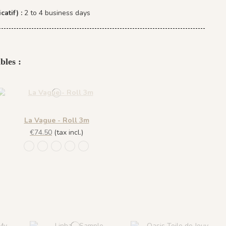
catif) :
2 to 4 business days
bles :
La Vague - Roll 3m
€74.50
(tax incl.)
1127 - Vert Velours
1134 - Terre Cuivrée
1135 - Ocre Ottoman
1136 - Blanc Nacré
1137 - Olive Feutré