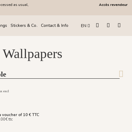
ocessed as usual,
Accès revendeur
ings
Stickers & Co.
Contact & Info
EN
 Wallpapers
le
ax excl
a voucher of 10 € TTC
100€ ttc