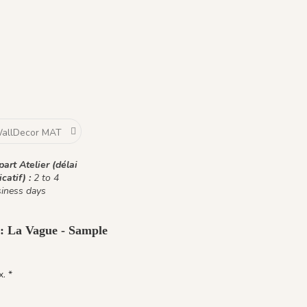
ttoman
Blanc Nacré
1137 - Olive Feutré
art Atelier (délai
icatif) :
2 to 4
iness days
 : La Vague - Sample
. *