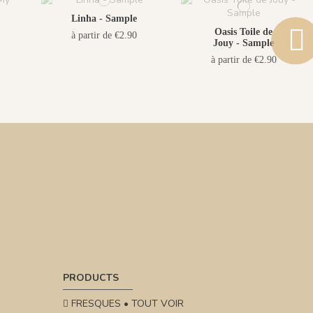
Linha - Sample
Oasis Toile de
à partir de €2.90
Jouy - Sample
à partir de €2.90
PRODUCTS
FRESQUES • TOUT VOIR