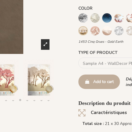
COLOR
926 Grisaille
1087 - Flanelle
R020 - Dark 
R041 - 
1438 Plume Ivoire -
1448 Saddle 
1443 G
1453 Cinq Grues - Gold Ea
1453 Cinq Grues - Gold Earth
TYPE OF PRODUCT
Dép
Add to cart
ind
Description du produi
Caractéristiques
Total size :
21 x 30 Approx