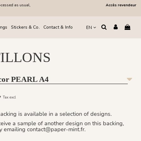
ocessed as usual,
Accès revendeur
ings
Stickers & Co.
Contact & Info
EN
ILLONS
cor PEARL A4
67
Tax excl
cking is available in a selection of designs.
eceive a sample of another design on this backing,
y emailing contact@paper-mint.fr.