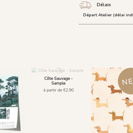
Délais
Départ Atelier (délai indi
Côte Sauvage -
Sample
à partir de €2.90
NS