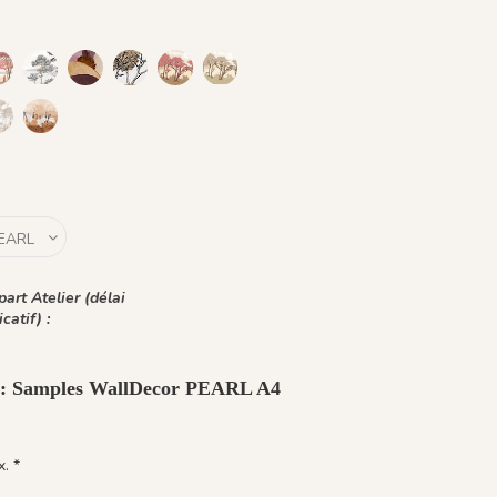
Blue
Été Indien
R055 - Ciliega
1143 - Perle
1185 - Soleil Ardent
1203 - Cimes Dorées
1430 Burgundy Gold
1432 Moonless Beige
 Ocre Macchiato
Mocca
rigio Cenere
1444 Marrone Mandorla
1464 - Cinq Grues - Burnt ochre
rth
art Atelier (délai
icatif) :
t : Samples WallDecor PEARL A4
. *