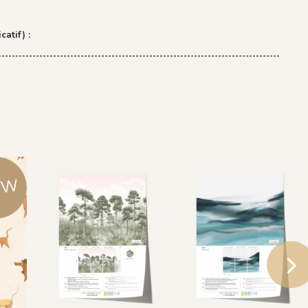
catif) :