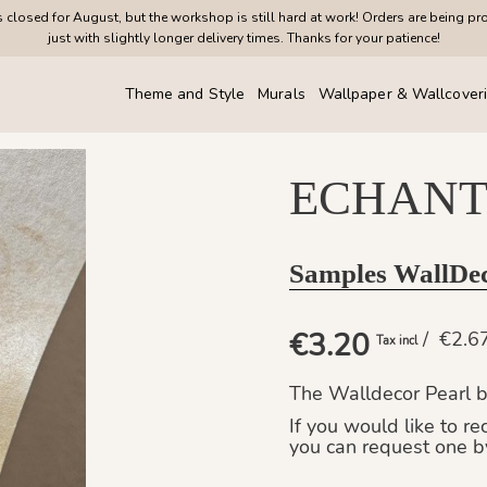
closed for August, but the workshop is still hard at work! Orders are being pr
just with slightly longer delivery times. Thanks for your patience!
Theme and Style
Murals
Wallpaper & Wallcover
ECHANT
Samples WallDe
€3.20
/ €2.
Tax incl
The Walldecor Pearl ba
If you would like to r
you can request one b