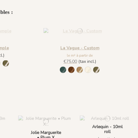
bles :
mple
La Vague - Custom
l.)
le m² à partir de
€75.00
(tax incl.)
elours
rre Cuivrée
 - Ocre Ottoman
136 - Blanc Nacré
1137 - Olive Feutré
1127 - Vert Velours
1134 - Terre Cuivrée
1135 - Ocre Ottoman
1136 - Blanc Nacré
1137 - Olive Feutré
Arlequin - 10ml
roll
Jolie Marguerite
• Plum X