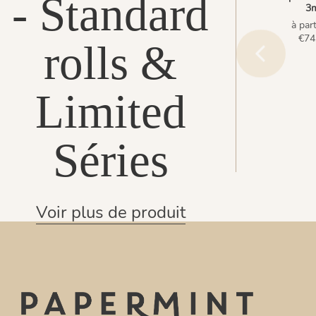
- Standard
3
à part
€74
rolls &
Limited
Séries
Voir plus de produit