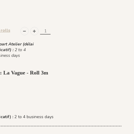
rolls
art Atelier (délai
icatif) :
2 to 4
iness days
 : La Vague - Roll 3m
catif) :
2 to 4 business days