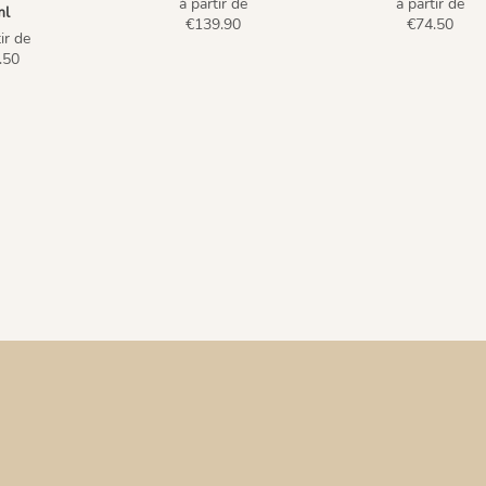
à partir de
à partir de
ml
€139.90
€74.50
ir de
.50