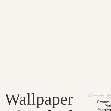
Wallpaper
Rayures B
Plu
PaperMin