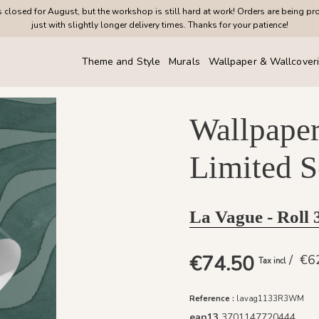
closed for August, but the workshop is still hard at work! Orders are being pr
just with slightly longer delivery times. Thanks for your patience!
Theme and Style
Murals
Wallpaper & Wallcover
Wallpaper
Limited S
La Vague - Roll
€74.50
/ €
Tax incl
Reference :
lavag1133R3WM
ean13
3701147720444