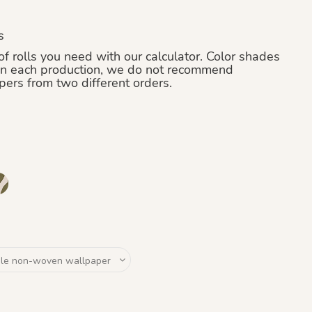
s
f rolls you need with our calculator. Color shades
n each production, we do not recommend
ers from two different orders.
e
Ottoman
 Blanc Nacré
1137 - Olive Feutré