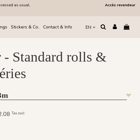
ocessed as usual,
Accès revendeur
ings
Stickers & Co.
Contact & Info
EN
 - Standard rolls &
éries
 3m
62.08
Tax excl