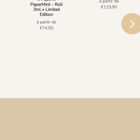
à partir de
PaperMint - Roll
€119.90
3ml • Limited
Edition
à partir de
€74.50