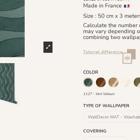
Made in France
Size : 50 cm x 3 meter
Calculate the number o
may vary depending o
combining two wallpap
Tutoriel difference
COLOR
1134 - Terre Cuivré
1135 - Ocre 
1136 -
1127 - Vert Velours
1127 - Vert Velours
TYPE OF WALLPAPER
COVERING