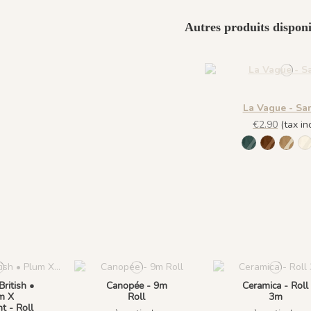
Autres produits disponi
La Vague - Sa
€2.90
(tax inc
1127 - Vert V
1134 - Te
1135
1
ritish •
Canopée - 9m
Ceramica - Roll
m X
Roll
3m
t - Roll