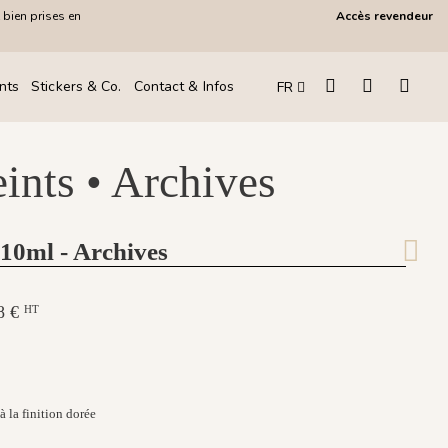
 bien prises en
Accès revendeur
!
nts
Stickers & Co.
Contact & Infos
FR
eints • Archives
 10ml - Archives
58 €
HT
à la finition dorée