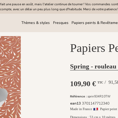
it une pause en août, mais l'atelier continue de tourner ! Vos commandes sont
compte, avec un délai un peu plus long que d'habitude. Merci de votre patience 
Thèmes & styles
Fresques
Papiers peints & Revêteme
Papiers P
Spring - rouleau
109,90 €
/ 91,
TTC
Référence :
sprin934R10TW
ean13
3701147712340
Made in France
Papier peint 
Dimensions : 53 cm x 10 mètres