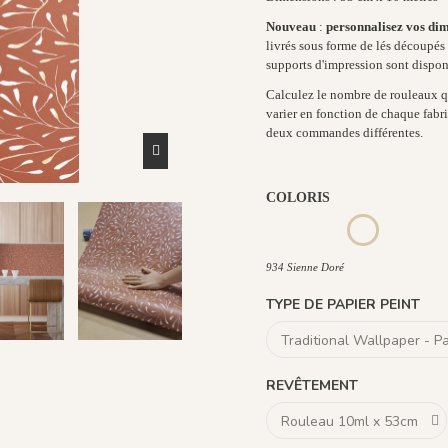
Nouveau
:
personnalisez vos di
livrés sous forme de lés découpés e
supports d'impression sont dispon
Calculez le nombre de rouleaux qu
varier en fonction de chaque fabri
deux commandes différentes.
COLORIS
933 Blanc Doré / Fond Bleu
932 Bleu Doré / Fond
934 Sienne Do
934 Sienne Doré
TYPE DE PAPIER PEINT
REVÊTEMENT