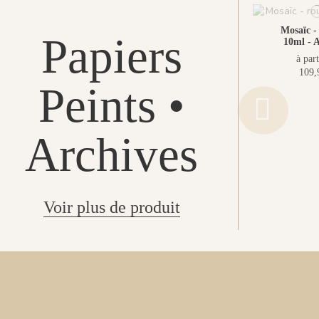
Mosaïc -
Papiers
10ml - A
à part
109,
Peints •
Archives
Voir plus de produit