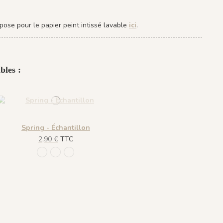
pose pour le papier peint intissé lavable
ici
.
bles :
Spring - Échantillon
2,90 €
TTC
933 Blanc Doré / Fond Bleu
932 Bleu Doré / Fond Blanc
934 Sienne Doré