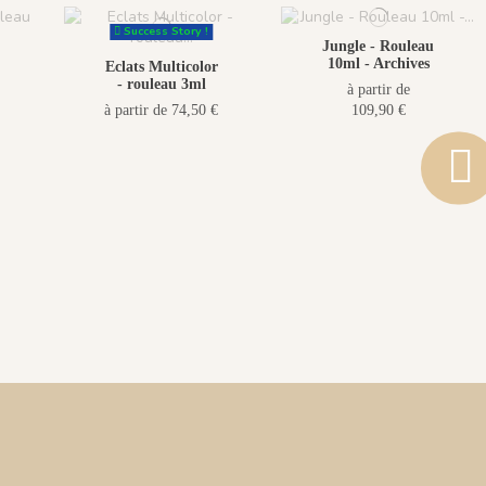
Success Story !
Jungle - Rouleau
10ml - Archives
Eclats Multicolor
- rouleau 3ml
à partir de
à partir de 74,50 €
109,90 €