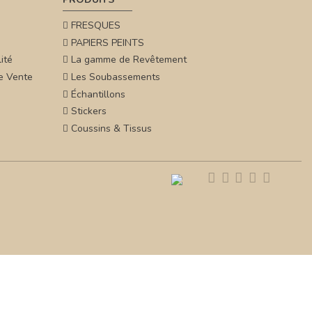
FRESQUES
PAPIERS PEINTS
ité
La gamme de Revêtement
e Vente
Les Soubassements
Échantillons
Stickers
Coussins & Tissus