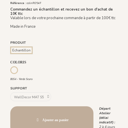
Référence :
colinR054F
Commandez un échantillon et recevez un bon d'achat de
10€ ttc
Valable lors de votre prochaine commande à partir de 100€ ttc
Made in France
PRODUIT
Echantillon
COLORIS
R054 - Verde Scuro
R054 - Verde Scuro
SUPPORT
Départ
Atelier
(délai
Ajouter au panier
indicatif) :
2 à 4 jours