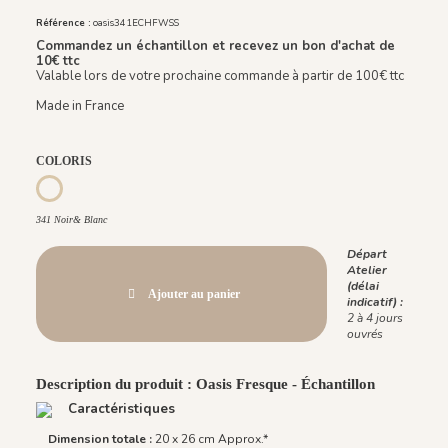
Référence :
oasis341ECHFWSS
Commandez un échantillon et recevez un bon d'achat de
10€ ttc
Valable lors de votre prochaine commande à partir de 100€ ttc
Made in France
COLORIS
799 Vert
341 Noir& Blanc
341 Noir& Blanc
Départ
Atelier
(délai
Ajouter au panier
indicatif) :
2 à 4 jours
ouvrés
Description du produit : Oasis Fresque - Échantillon
Caractéristiques
Dimension totale :
20 x 26 cm Approx.*