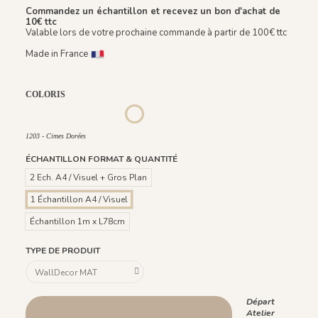
Commandez un échantillon et recevez un bon d'achat de
10€ ttc
Valable lors de votre prochaine commande à partir de 100€ ttc
Made in France
COLORIS
1199 - Beige Galet
1201 - Albâtre
1202 - Lavis
1198 - Bleu Roche
1200 - Vert Épine
1203 - Cimes Dorées
1203 - Cimes Dorées
ÉCHANTILLON FORMAT & QUANTITÉ
2 Ech. A4 / Visuel + Gros Plan
1 Échantillon A4 / Visuel
Échantillon 1m x L78cm
TYPE DE PRODUIT
Départ
Atelier