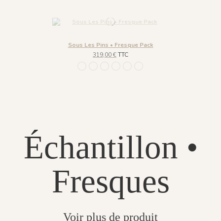
Sous Les Pins • Fresque Pack
319,00 €
TTC
1199 - Beige Galet
1201 - Albâtre
1202 - Lavis
1198 - Bleu Roche
1203 - Cimes Dorées
1200 - Vert Épine
Échantillon •
Fresques
Voir plus de produit