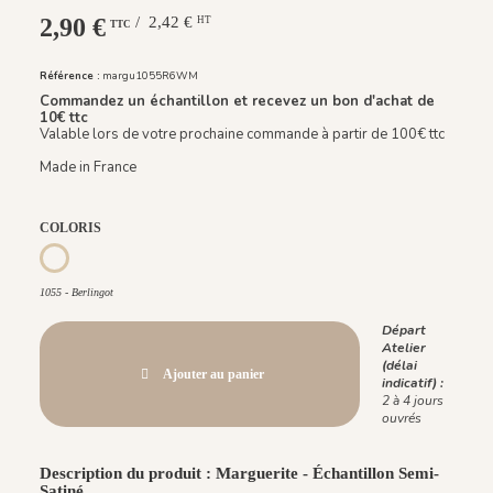
2,90 €
/ 2,42 €
HT
TTC
Référence :
margu1055R6WM
Commandez un échantillon et recevez un bon d'achat de
10€ ttc
Valable lors de votre prochaine commande à partir de 100€ ttc
Made in France
COLORIS
1056 - Minto
1057 - Calisson
1058 - Anis
1059 - Caramel
1055 - Berlingot
1055 - Berlingot
Départ
Atelier
(délai
Ajouter au panier
indicatif) :
2 à 4 jours
ouvrés
Description du produit : Marguerite - Échantillon Semi-
Satiné