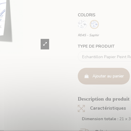
COLORIS
R051 - Ardoise
R045 - Saphir
R045 - Saphir
TYPE DE PRODUIT
Ajouter au panier
Description du produit 
Caractéristiques
Dimension totale :
21 x 3