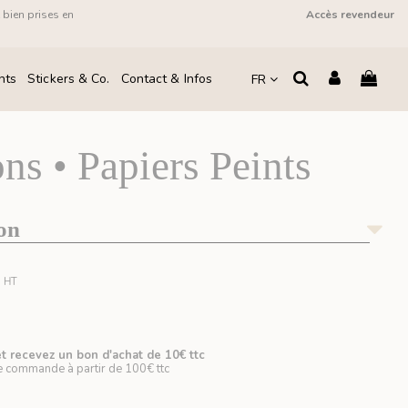
 bien prises en
Accès revendeur
!
nts
Stickers & Co.
Contact & Infos
FR
ns • Papiers Peints
lon
€
HT
 recevez un bon d'achat de 10€ ttc
e commande à partir de 100€ ttc