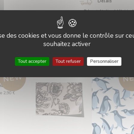
Délais
Départ Atelier (délai indi
lise des cookies et vous donne le contrôle sur c
souhaitez activer
Tout accepter
Tout refuser
Personnaliser
 verdure
tillon
de 2,90 €