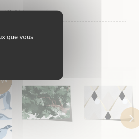
catif) :
2 à 4 jours ouvrés
eux que vous