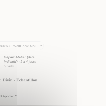
Départ Atelier (délai
indicatif) :
2 à 4 jours
ouvrés
: Divin - Échantillon
0 Approx. *