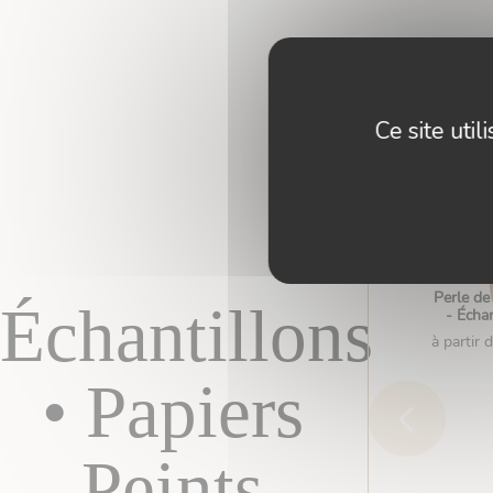
Ce site uti
Perle de
Échantillons
- Échan
à partir 
• Papiers
Peints