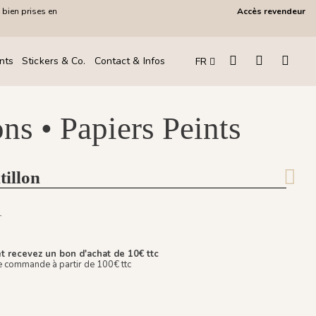
 bien prises en
Accès revendeur
!
nts
Stickers & Co.
Contact & Infos
FR
ns • Papiers Peints
tillon
T
 recevez un bon d'achat de 10€ ttc
e commande à partir de 100€ ttc