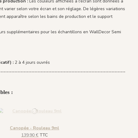
e production :
Les couleurs affichées à l'écran sont données à
vent varier selon votre écran et son réglage. De légères variations
nt apparaître selon les bains de production et le support
ours supplémentaires pour les échantillons en WallDecor Semi
catif) :
2 à 4 jours ouvrés
bles :
Canopée - Rouleau 9ml
139,90 €
TTC