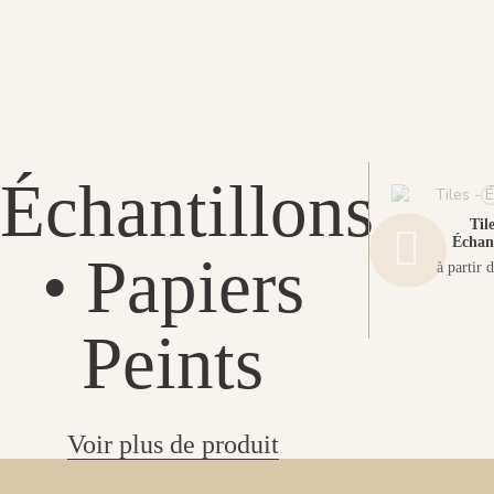
Échantillons
Tile
Échant
• Papiers
à partir 
Peints
Voir plus de produit