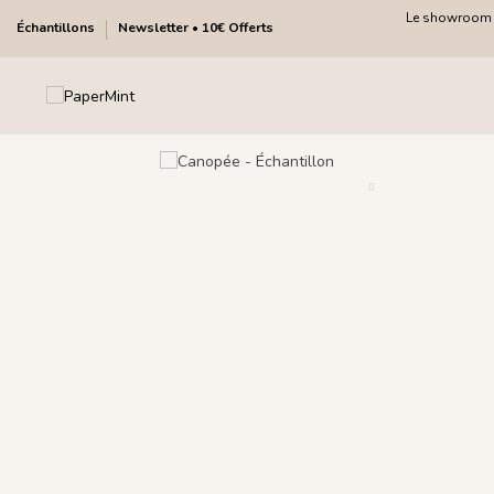
Le showroom fa
Échantillons
Newsletter • 10€ Offerts