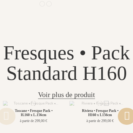
965 Ombre
966 Bleu de Prusse
Fresques • Pack
Standard H160
Voir plus de produit
Toscane • Fresque Pack •
Riviera • Fresque Pack •
H.160 x L.156cm
H160 x L156cm
à partir de 299,00 €
à partir de 299,00 €