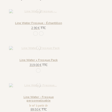
Line Water Fresque - Échantillon
2,90 €
TTC
965 Ombre
966 Bleu de Prusse
Line Water • Fresque Pack
319,00 €
TTC
965 Ombre
Line Water - Fresque
personnalisable
le m² à partir de
89,50 €
TTC