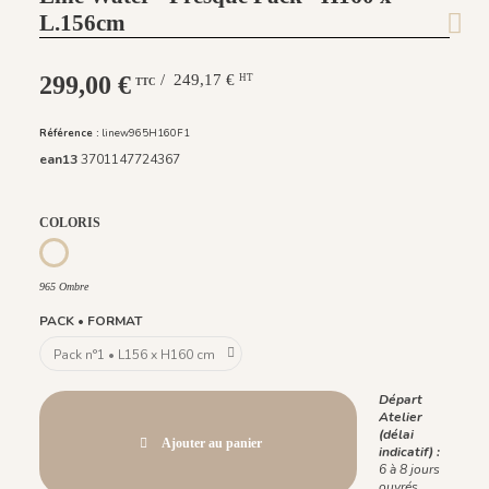
L.156cm
299,00 €
/ 249,17 €
HT
TTC
Référence :
linew965H160F1
ean13
3701147724367
COLORIS
965 Ombre
965 Ombre
PACK • FORMAT
Départ
Atelier
(délai
Ajouter au panier
indicatif) :
6 à 8 jours
ouvrés