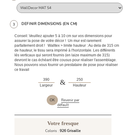
DEFINIR DIMENSIONS (EN CM)
3
Conseil: Veuillez ajouter 5 à 10 cm sur vos dimensions pour
assurer la pose de votre décor ! Un mur est rarement
parfaitement droit ! Walltex > limite hauteur : Au dela de 315 cm
de hauteur, le tissu sera imprimé à l'horizontale. Les différents
lés verticaux qui seront fournis (en laize maximum de 315)
devront le cas échéant être cousus pour réaliser l'assemblage.
Nous pouvons vous fournir un prestataire de pose pour réaliser
ce travail
&
Largeur
Hauteur
Revenir par
OK
défault
Votre fresque
Coloris :
926 Grisaille