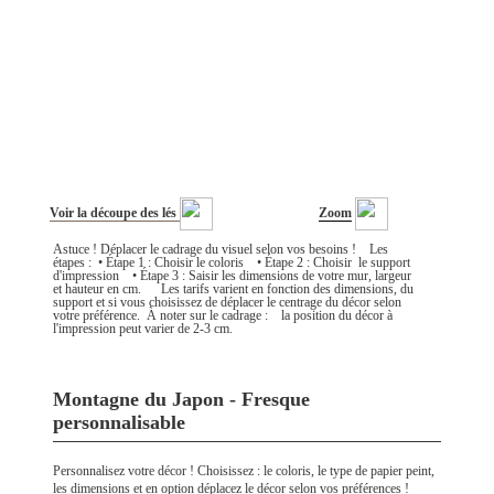
Voir la découpe des lés
Zoom
Astuce ! Déplacer le cadrage du visuel selon vos besoins ! Les
étapes : • Étape 1 : Choisir le coloris • Étape 2 : Choisir le support
d'impression • Étape 3 : Saisir les dimensions de votre mur, largeur
et hauteur en cm. Les tarifs varient en fonction des dimensions, du
support et si vous choisissez de déplacer le centrage du décor selon
votre préférence. À noter sur le cadrage : la position du décor à
l'impression peut varier de 2-3 cm.
Montagne du Japon - Fresque
personnalisable
Personnalisez votre décor ! Choisissez : le coloris, le type de papier peint,
les dimensions et en option déplacez le décor selon vos préférences !