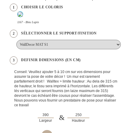
CHOISIR LE COLORIS
1
1167 - Bleu Lupin
SÉLECTIONNER LE SUPPORT/FINITION
2
DEFINIR DIMENSIONS (EN CM)
3
Conseil: Veuillez ajouter 5 à 10 cm sur vos dimensions pour
assurer la pose de votre décor ! Un mur est rarement
parfaitement droit ! Walltex > limite hauteur : Au dela de 315 cm
de hauteur, le tissu sera imprimé à l'horizontale. Les différents
lés verticaux qui seront fournis (en laize maximum de 315)
devront le cas échéant être cousus pour réaliser l'assemblage.
Nous pouvons vous fournir un prestataire de pose pour réaliser
ce travail
&
Largeur
Hauteur