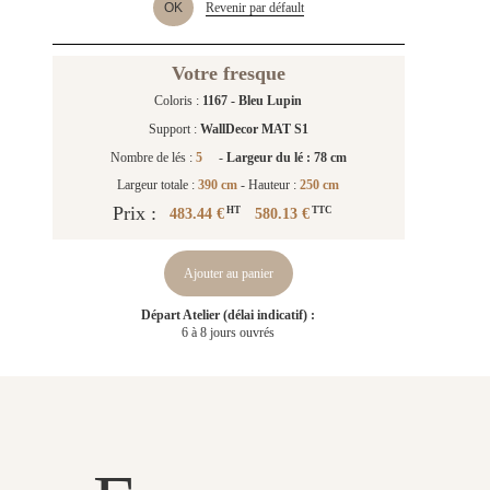
OK
Revenir par défault
Votre fresque
Coloris :
1167 - Bleu Lupin
Support :
WallDecor MAT S1
Nombre de lés :
5
-
Largeur du lé : 78 cm
Largeur totale :
390 cm
- Hauteur :
250 cm
Prix :
483.44 €
580.13 €
HT
TTC
Ajouter au panier
Départ Atelier (délai indicatif) :
6 à 8 jours ouvrés