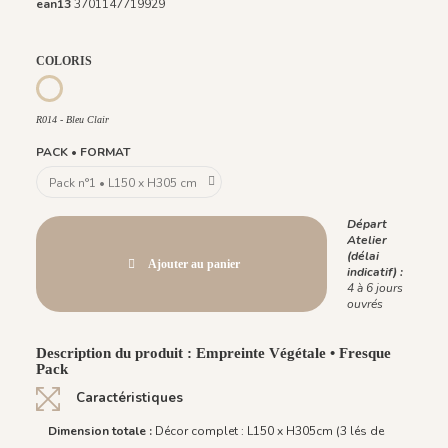
ean13
3701147719929
COLORIS
R013 - Bleu Roi
R014 - Bleu Clair
R014 - Bleu Clair
PACK • FORMAT
Départ
Atelier
(délai
Ajouter au panier
indicatif) :
4 à 6 jours
ouvrés
Description du produit : Empreinte Végétale • Fresque
Pack
Caractéristiques
Dimension totale :
Décor complet : L150 x H305cm (3 lés de