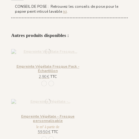
CONSEIL DE POSE : Retrouvez les conseils de pose pour le
papier peint intissé lavable
ici
.
Autres produits disponibles :
Empreinte Végétale Fresque Pack -
Échantillon
2,90 €
TTC
R014 - Bleu Clair
R013 - Bleu Roi
Empreinte Végétale - Fresque
personnalisable
le m² à partir de
59,50 €
TTC