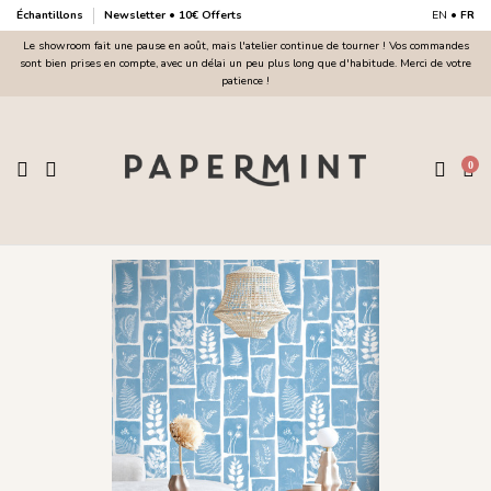
Échantillons
Newsletter • 10€ Offerts
EN
•
FR
Le showroom fait une pause en août, mais l'atelier continue de tourner ! Vos commandes
sont bien prises en compte, avec un délai un peu plus long que d'habitude. Merci de votre
patience !
0