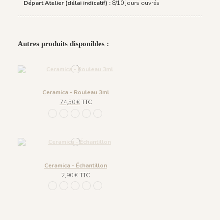
Départ Atelier (délai indicatif) :
8/10 jours ouvrés
Autres produits disponibles :
Ceramica - Rouleau 3ml
74,50 €
TTC
1116 - Poivre Neige
1117 - Bleu Myrte
1118 - Vert Olive
1119 - Rouge Cerise
1120 - Rose de Parme
Ceramica - Échantillon
2,90 €
TTC
1116 - Poivre Neige
1117 - Bleu Myrte
1118 - Vert Olive
1119 - Rouge Cerise
1120 - Rose de Parme