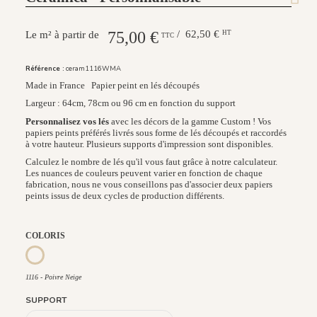
75,00 €
/ 62,50 €
HT
Le m² à partir de
TTC
Référence :
ceram1116WMA
Made in France
Papier peint en lés découpés
Largeur : 64cm, 78cm ou 96 cm en fonction du support
Personnalisez vos lés
avec les décors de la gamme Custom ! Vos
papiers peints préférés livrés sous forme de lés découpés et raccordés
à votre hauteur. Plusieurs supports d'impression sont disponibles.
Calculez le nombre de lés qu'il vous faut grâce à notre calculateur.
Les nuances de couleurs peuvent varier en fonction de chaque
fabrication, nous ne vous conseillons pas d'associer deux papiers
peints issus de deux cycles de production différents.
COLORIS
1117 - Bleu Myrte
1118 - Vert Olive
1119 - Rouge Cerise
1120 - Rose de Parme
1116 - Poivre Neige
1116 - Poivre Neige
SUPPORT