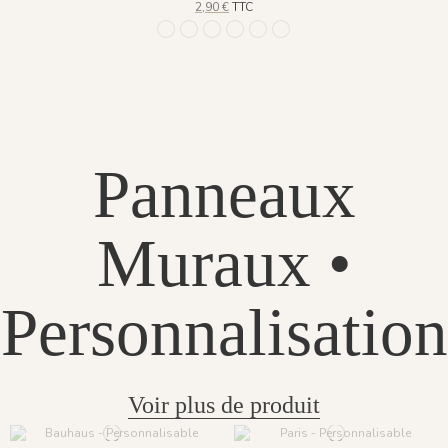
2,90 €
TTC
1194 - Roche Brune
1195 - Poudre Beige
1196 - Ocre Doré
1208 - Bleu de Minuit
1209 - Vert Céladon
1210 - Argile Rose
Panneaux
Muraux •
Personnalisation
Voir plus de produit