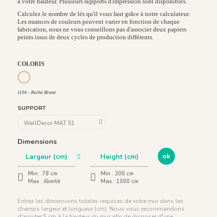
à votre hauteur. Plusieurs supports d'impression sont disponibles.
Calculez le nombre de lés qu'il vous faut grâce à notre calculateur.
Les nuances de couleurs peuvent varier en fonction de chaque
fabrication, nous ne vous conseillons pas d'associer deux papiers
peints issus de deux cycles de production différents.
COLORIS
1195 - Poudre Beige
1196 - Ocre Doré
1208 - Bleu de Minuit
1209 - Vert Céladon
1210 - Argile Rose
1194 - Roche Brune
1194 - Roche Brune
SUPPORT
Dimensions
ok
Min :
78 cm
Min :
200 cm
Max :
illimité
Max :
1000 cm
Entrez les dimensions totales requises de votre mur dans les
champs largeur et longueur (cm). Nous vous recommandons
d'ajouter 5 cm à la hauteur du mur afin de disposer d'une