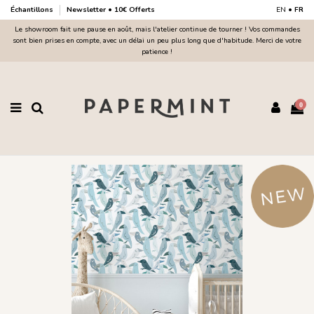
Échantillons
Newsletter • 10€ Offerts
EN
•
FR
Le showroom fait une pause en août, mais l'atelier continue de tourner ! Vos commandes
sont bien prises en compte, avec un délai un peu plus long que d'habitude. Merci de votre
patience !
0