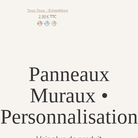
Touc-Touc - Échantillon
2,90 €
TTC
1255 - Acapulco
1256 - Antarctique
1257 - Sahara
Panneaux
Muraux •
Personnalisation