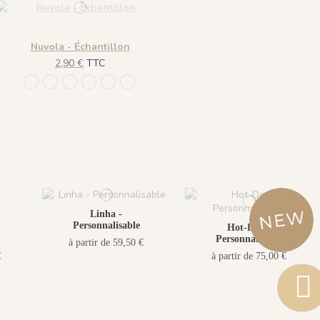
Nuvola - Échantillon
2,90 €
TTC
1264 - Blu
1266 - Grigio
1265 - Nero
1267 - Ocra
1268 - Sfondo Blu
1263 - Sfondo Verde
Linha -
Personnalisable
Hot-Dog -
Personnalisable
à partir de 59,50 €
€
à partir de 75,00 €