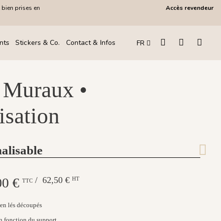
 bien prises en
Accès revendeur
!
nts
Stickers & Co.
Contact & Infos
FR
 Muraux •
isation
alisable
00 €
/ 62,50 €
HT
TTC
en lés découpés
n fonction du support