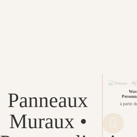
Panneaux
Wave
Personna
à partir d
Muraux •