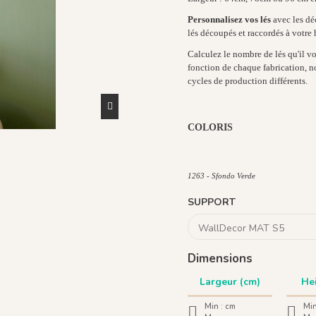
Personnalisez vos lés
avec les dé
lés découpés et raccordés à votre 
Calculez le nombre de lés qu'il vo
fonction de chaque fabrication, n
cycles de production différents.
COLORIS
1264 - Blu
1266 - Grigio
1265 - Nero
1267 - 
1263 - Sfondo Verde
SUPPORT
Dimensions
Min :
cm
Min