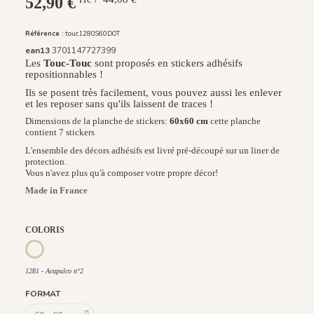
52,90 €
TTC
Référence :
touc1280S60DOT
ean13
3701147727399
Les
Touc-Touc
sont proposés en stickers adhésifs
repositionnables !
Ils se posent très facilement, vous pouvez aussi les enlever
et les reposer sans qu'ils laissent de traces !
Dimensions de la planche de stickers:
60x60 cm
cette planche
contient 7 stickers
L'ensemble des décors adhésifs est livré pré-découpé sur un liner de
protection.
Vous n'avez plus qu'à composer votre propre décor!
Made in France
COLORIS
1281 - Acapulco n°2
1281 - Acapulco n°2
FORMAT