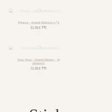
Pingoo - Grand Stickers n °2
52,90 €
TTC
1277 - Bleu Givré n°2
Touc-Touc - Grand Sticker - (9
stickers)
72,90 €
TTC
1282 - Acapulco n°1