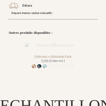
Délais
Départ Atelier (délai indicatif) :
Autres produits disponibles :
Ombrage • Wallpanel Pack
€299.00
(tax incl.)
1234 - Feuille Beige Kaki
1235 - Feuille Bleu Nuit
1237 - Feuille Bleu Pastel
1233 - Feuille Bleutée
1236 - Feuille Corail
1240 - Feuille Crème
1239 - Feuille Taupe
1238 - Feuille Vert Pastel
ECHANTILLO