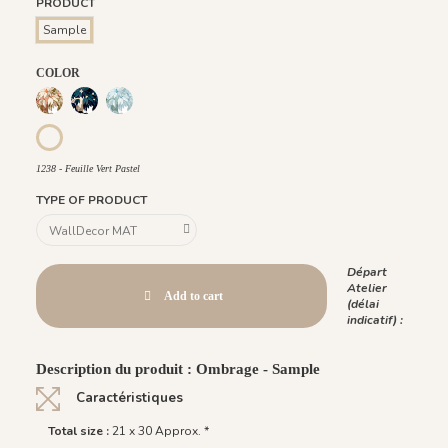
PRODUCT
Sample
COLOR
1234 - Feuille Beige Kaki
1235 - Feuille Bleu Nuit
1237 - Feuille Bleu Pastel
1233 - Feuille Bleutée
1236 - Feuille Corail
1240 - Feuille Crème
1239 - Feuille Taupe
1238 - Feuille Vert Pastel
1238 - Feuille Vert Pastel
TYPE OF PRODUCT
Départ
Atelier
Add to cart
(délai
indicatif) :
Description du produit : Ombrage - Sample
Caractéristiques
Total size :
21 x 30 Approx. *