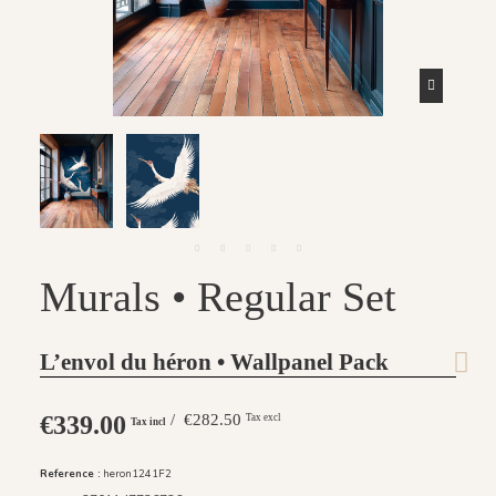
Murals • Regular Set
L’envol du héron • Wallpanel Pack
€339.00
/ €282.50
Tax excl
Tax incl
Reference :
heron1241F2