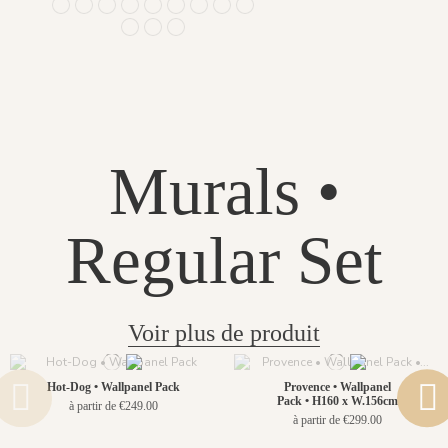
1244 - Plume Ivoire - Fond Beige
1241 - Plume Ivoire - Fond Bleu nuit
1243 - Plume Azur - Fond Rose
1242 - Plume Ivoire - Fond Bronze
1436 Plume Ivoire - Beige Latte
1437 Plume Ivoire - Bleu Craie
1438 Plume Ivoire - Ocre Macchiato
1439 Plume Ivoire - Olive Brume
1440 Plume Ivoire - Rose Coton
1441 Plume Ivoire - Rouge Prune
1442 Plume Ivoire - Vert Jasmin
1482 - Plume Ivoire - Fond Bleu Norvegien
Murals •
Regular Set
Voir plus de produit
Hot-Dog • Wallpanel Pack
Provence • Wallpanel
Pack • H160 x W.156cm
à partir de €249.00
à partir de €299.00