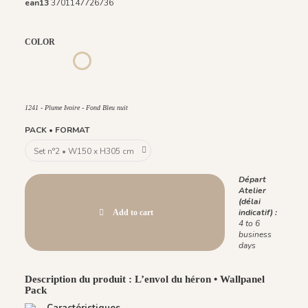
ean13
3701147726736
COLOR
1244 - Plume Ivoire - Fond Beige
1245 - Plume Ivoire - Fond Blanc
1243 - Plume Azur - Fond Rose
1242 - Plume Ivoire - Fond Bronze
1436 Plume Ivoire - Beige Latte
1437 Plume Ivoire - Bleu Craie
1241 - Plume Ivoire - Fond Bleu nuit
1438 Plume Ivoire - Ocre Macchiato
1439 Plume Ivoire - Olive Brume
1440 Plume Ivoire - Rose Coton
1441 Plume Ivoire - Rouge Prune
1442 Plume Ivoire - Vert Jasmin
1482 - Plume Ivoire - Fond Bleu Norvegien
1241 - Plume Ivoire - Fond Bleu nuit
PACK • FORMAT
Départ
Atelier
(délai
indicatif) :
Add to cart
4 to 6
business
days
Description du produit : L’envol du héron • Wallpanel
Pack
Caractéristiques