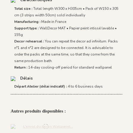
Total size :
Total length W300 x H305cm • Pack of W150 x 305
cm (3 strips width 50cm) sold individually
Manufacturing :
Made in France
Support type :
WallDecor MAT • Papier peint intissé lavable •
155g
Decor rehearsal :
You can repeat the decor ad infinitum. Packs
n°1 and n°2 are designed to be connected. It is advisable to
order the packs at the same time, so that they come from the
same production bath.
Return :
14-day cooling-off period for standard wallpanel
Délais
Départ Atelier (délai indicatif) :
4 to 6 business days
Autres produits disponibles :