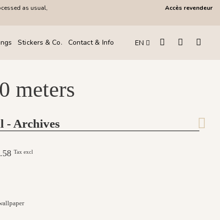
ocessed as usual,
Accès revendeur
ings
Stickers & Co.
Contact & Info
EN
10 meters
l - Archives
91.58
Tax excl
wallpaper