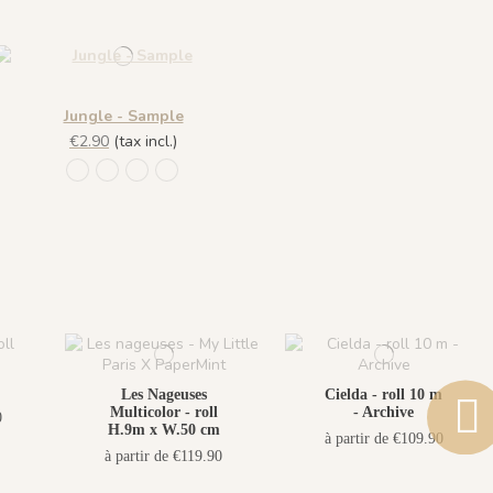
Jungle - Sample
€2.90
(tax incl.)
88 Bleu Canard Fonce
93 VERT D'EAU
94 SABLE
310 Blanc Craie
Les Nageuses
Cielda - roll 10 m
Multicolor - roll
- Archive
0
H.9m x W.50 cm
à partir de €109.90
à partir de €119.90