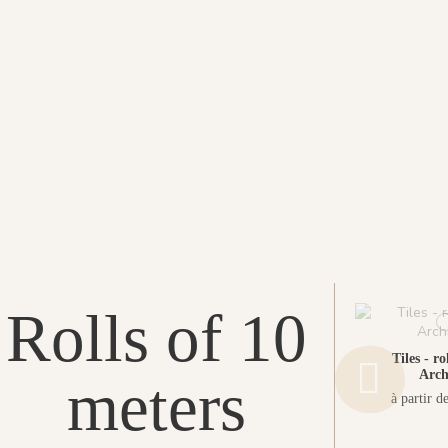
Rolls of 10
Tiles - ro
Arch
meters
à partir d