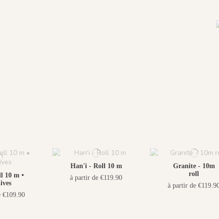
Han'i - Roll 10 m
Granite - 10m
roll
ll 10 m •
à partir de €119.90
ives
à partir de €119.9
e €109.90