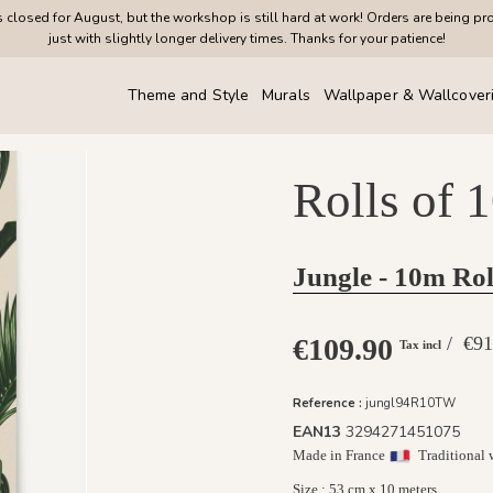
closed for August, but the workshop is still hard at work! Orders are being pr
just with slightly longer delivery times. Thanks for your patience!
Theme and Style
Murals
Wallpaper & Wallcover
Rolls of 
Jungle - 10m Rol
€109.90
/ €
Tax incl
Reference :
jungl94R10TW
EAN13
3294271451075
Made in France
Traditional 
Size : 53 cm x 10 meters