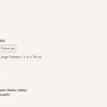
Beige
 Fond Blanc
Plume Azur - Fond Rose
1242 - Plume Ivoire - Fond Bronze
1436 Plume Ivoire - Beige Latte
1437 Plume Ivoire - Bleu Craie
1438 Plume Ivoire - Ocre Macchiato
1439 Plume Ivoire - Olive Brume
1440 Plume Ivoire - Rose Coton
voire - Fond Bleu nuit
rune
ert Jasmin
voire - Fond Bleu Norvegien
IES
 Close-up
Large Sample / 1 m x 78 cm
art Atelier (délai
icatif) :