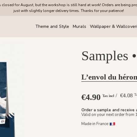
closed for August, but the workshop is still hard at work! Orders are being pr
just with slightly longer delivery times. Thanks for your patience!
Theme and Style
Murals
Wallpaper & Wallcover
Samples •
L’envol du héron
€4.90
/ €4.08
T
Tax incl
Order a sample and receive 
Valid on your next order from 
Made in France