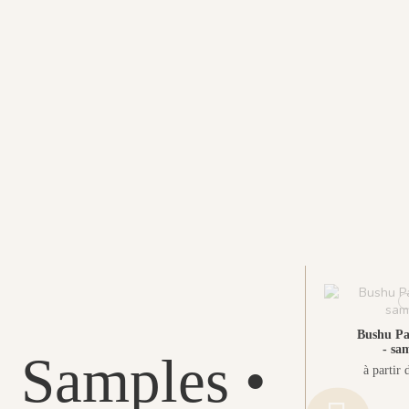
Bushu P
- sa
Samples •
à partir 