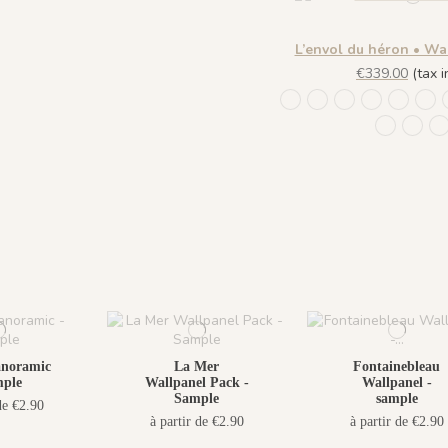
L’envol du héron • Wa
€339.00
(tax in
1244 - Plume Ivoire - 
1245 - Plume Ivoire
1241 - Plume Iv
1243 - Plu
1242 - 
143
1441 Plu
1442 
1
anoramic
La Mer
Fontainebleau
mple
Wallpanel Pack -
Wallpanel -
Sample
sample
de €2.90
à partir de €2.90
à partir de €2.90