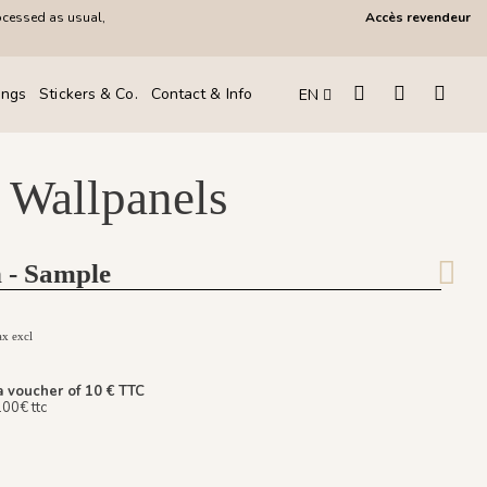
ocessed as usual,
Accès revendeur
ings
Stickers & Co.
Contact & Info
EN
 Wallpanels
 - Sample
ax excl
a voucher of 10 € TTC
100€ ttc