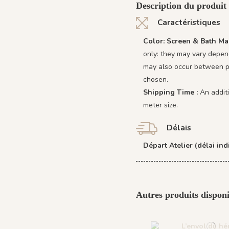
Description du produit
Caractéristiques
Color: Screen & Bath Ma
only: they may vary depend
may also occur between pr
chosen.
Shipping Time :
An addit
meter size.
Délais
Départ Atelier (délai indi
Autres produits disponi