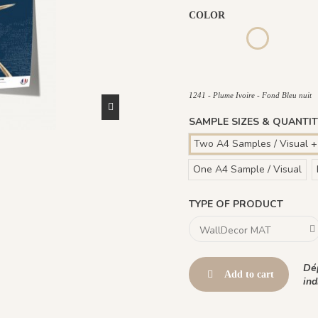
COLOR
1244 - Plume Ivoire - Fond 
1245 - Plume Ivoire -
1243 - 
1241 - Plume I
1441 Plume Ivoire - Rouge P
1442 Plume Ivoire - V
1482 - Plume I
1241 - Plume Ivoire - Fond Bleu nuit
SAMPLE SIZES & QUANTIT
Two A4 Samples / Visual +
One A4 Sample / Visual
TYPE OF PRODUCT
Dép
Add to cart
ind