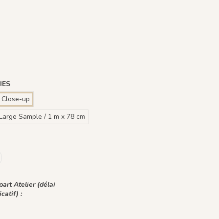
Beige
 Fond Blanc
Plume Azur - Fond Rose
1242 - Plume Ivoire - Fond Bronze
1436 Plume Ivoire - Beige Latte
1437 Plume Ivoire - Bleu Craie
1438 Plume Ivoire - Ocre Macchiato
1439 Plume Ivoire - Olive Brume
1440 Plume Ivoire - Rose Coton
voire - Fond Bleu nuit
rune
ert Jasmin
voire - Fond Bleu Norvegien
IES
 Close-up
Large Sample / 1 m x 78 cm
art Atelier (délai
icatif) :