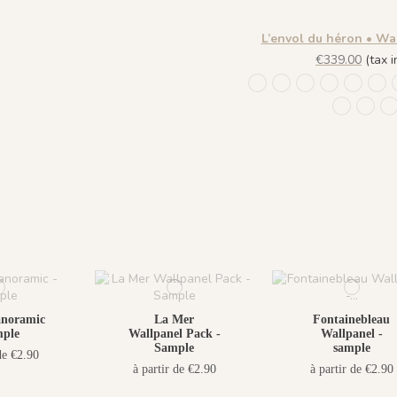
L’envol du héron • Wa
€339.00
(tax in
1244 - Plume Ivoire - 
1245 - Plume Ivoire
1241 - Plume Iv
1243 - Plu
1242 - 
143
1441 Plu
1442 
1
anoramic
La Mer
Fontainebleau
mple
Wallpanel Pack -
Wallpanel -
Sample
sample
de €2.90
à partir de €2.90
à partir de €2.90