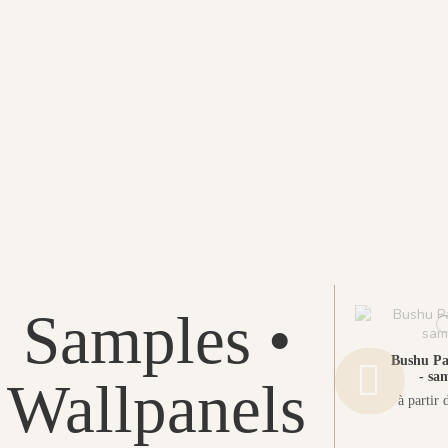
Samples •
Bushu P
- sa
Wallpanels
à partir 