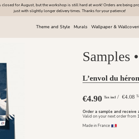
closed for August, but the workshop is still hard at work! Orders are being pr
just with slightly longer delivery times. Thanks for your patience!
Theme and Style
Murals
Wallpaper & Wallcover
Samples •
L’envol du héron
€4.90
/ €4.08
T
Tax incl
Order a sample and receive 
Valid on your next order from 
Made in France