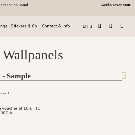
ocessed as usual,
Accès revendeur
ings
Stickers & Co.
Contact & Info
EN
 Wallpanels
 - Sample
ax excl
a voucher of 10 € TTC
100€ ttc