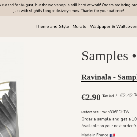
closed for August, but the workshop is still hard at work! Orders are being pr
just with slightly longer delivery times. Thanks for your patience!
Theme and Style
Murals
Wallpaper & Wallcover
Samples •
Ravinala - Samp
€2.90
/ €2.42
T
Tax incl
Reference :
ravin836ECHTW
Order a sample and get a
1
Available on your next order 
Made in France