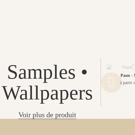
Samples •
Paon - 
à partir 
Wallpapers
Voir plus de produit