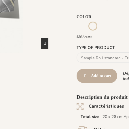
COLOR
835 Vert Lichen
836 Argent
836 Argent
TYPE OF PRODUCT
Dép
Add to cart
ind
Description du produit
Caractéristiques
Total size :
20 x 26 cm Ap