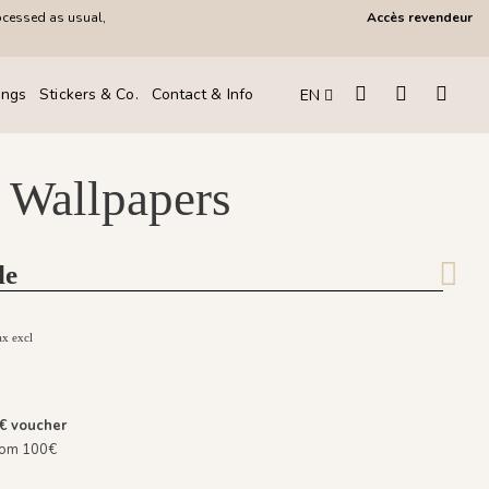
ocessed as usual,
Accès revendeur
ings
Stickers & Co.
Contact & Info
EN
 Wallpapers
le
ax excl
0€
voucher
from 100€