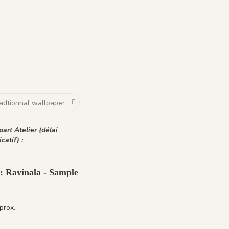
art Atelier (délai
icatif) :
 : Ravinala - Sample
prox.