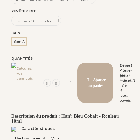
REVÊTEMENT
BAIN
Bain A
QUANTITÉS
Départ
Calculez
Atelier
vos
(délai
quantités
Ajouter
indicatif)
:
2 à
au panier
4
jours
ouvrés
Description du produit : Han'i Bleu Cobalt - Rouleau
10ml
Caractéristiques
Hauteur du motif :
17,5 cm