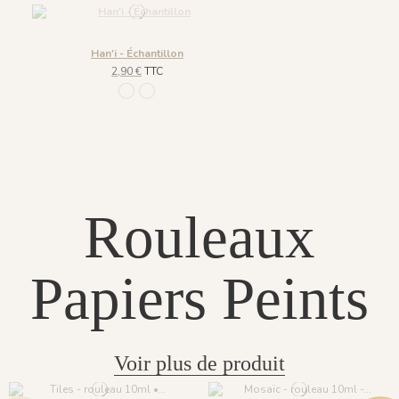
Han'i - Échantillon
2,90 €
TTC
133 Noir et doré
936 Cobalt Doré
Rouleaux
Papiers Peints
Voir plus de produit