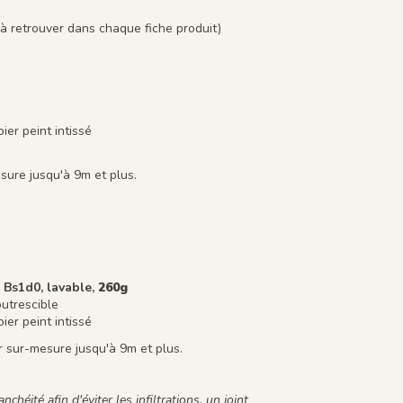
à retrouver dans chaque fiche produit)
er peint intissé
ure jusqu'à 9m et plus.
 Bs1d0, lavable,
260g
putrescible
er peint intissé
 sur-mesure jusqu'à 9m et plus.
chéité afin d'éviter les infiltrations, un joint