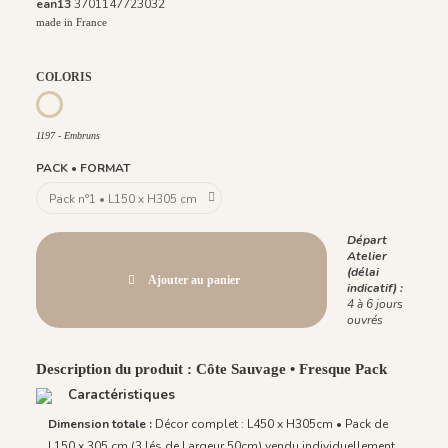
ean13
3701147723032
made in France
COLORIS
1197 - Embruns
1197 - Embruns
PACK • FORMAT
Départ
Atelier
(délai
Ajouter au panier
indicatif) :
4 à 6 jours
ouvrés
Description du produit : Côte Sauvage • Fresque Pack
Caractéristiques
Dimension totale :
Décor complet : L450 x H305cm • Pack de
L150 x 305 cm (3 lés de Largeur 50cm) vendu individuellement