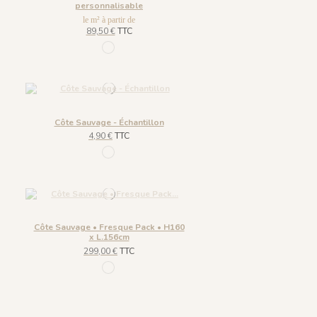
personnalisable
le m² à partir de
89,50 €
TTC
1197 - Embruns
Côte Sauvage - Échantillon
4,90 €
TTC
1197 - Embruns
Côte Sauvage • Fresque Pack • H160
x L.156cm
299,00 €
TTC
1197 - Embruns